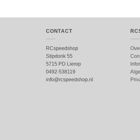
CONTACT
RC
RCspeedshop
Ove
Stipdonk 55
Con
5715 PD Lierop
Info
0492-538119
Alg
info@rcspeedshop.nl
Priv