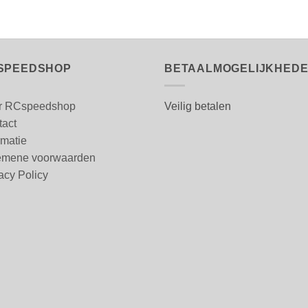
SPEEDSHOP
BETAALMOGELIJKHED
r RCspeedshop
Veilig betalen
tact
rmatie
emene voorwaarden
acy Policy