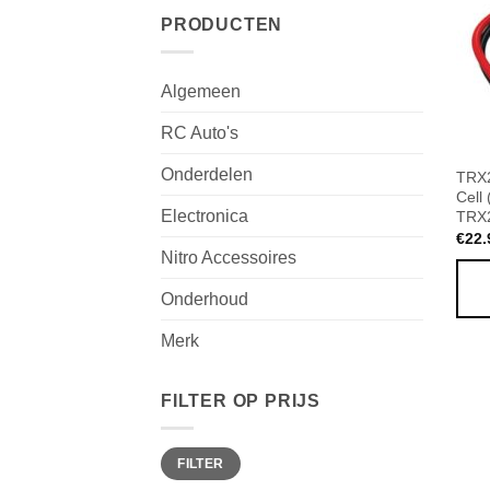
PRODUCTEN
Algemeen
RC Auto's
Onderdelen
TRX2
Cell 
Electronica
TRX
€
22.
Nitro Accessoires
Onderhoud
Merk
FILTER OP PRIJS
Min.
Max.
FILTER
prijs
prijs