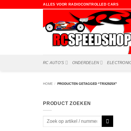
Ga
ALLES VOOR RADIOCONTROLLED CARS
naar
inhoud
RC AUTO’S
ONDERDELEN
ELECTRONI
HOME
/
PRODUCTEN GETAGGED “TRX2925X”
PRODUCT ZOEKEN
Zoeken
naar: