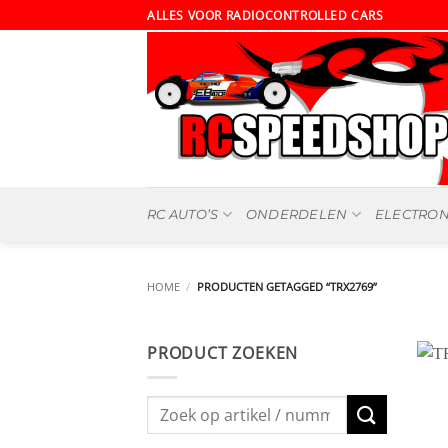
Ga
ALLES VOOR RADIOCONTROLLED CARS
naar
inhoud
RC AUTO’S
ONDERDELEN
ELECTRON
HOME
/
PRODUCTEN GETAGGED “TRX2769”
PRODUCT ZOEKEN
Zoeken
naar: