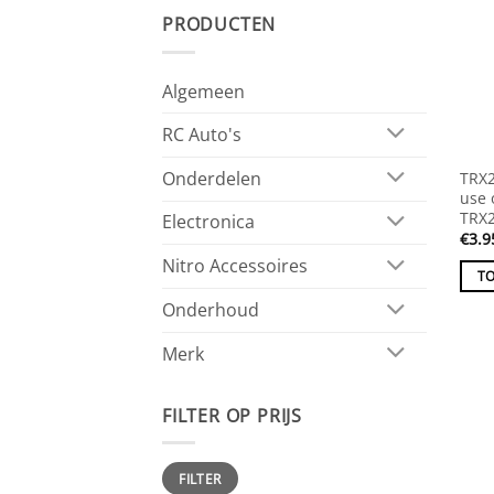
PRODUCTEN
Algemeen
RC Auto's
Onderdelen
TRX2
use 
TRX
Electronica
€
3.9
Nitro Accessoires
T
Onderhoud
Merk
FILTER OP PRIJS
Min.
Max.
FILTER
prijs
prijs