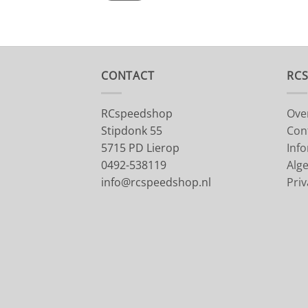
CONTACT
RC
RCspeedshop
Ove
Stipdonk 55
Con
5715 PD Lierop
Inf
0492-538119
Alg
info@rcspeedshop.nl
Priv