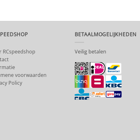
SPEEDSHOP
BETAALMOGELIJKHEDEN
r RCspeedshop
Veilig betalen
tact
ormatie
emene voorwaarden
acy Policy