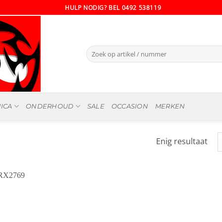
HULP NODIG? BEL 0492 538119
Zoeken
naar:
ICA
ONDERHOUD
SALE
OCCASION
MERKEN
Enig resultaat