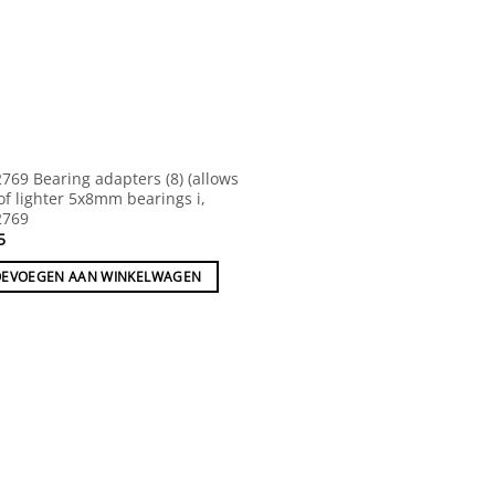
769 Bearing adapters (8) (allows
of lighter 5x8mm bearings i,
2769
5
OEVOEGEN AAN WINKELWAGEN