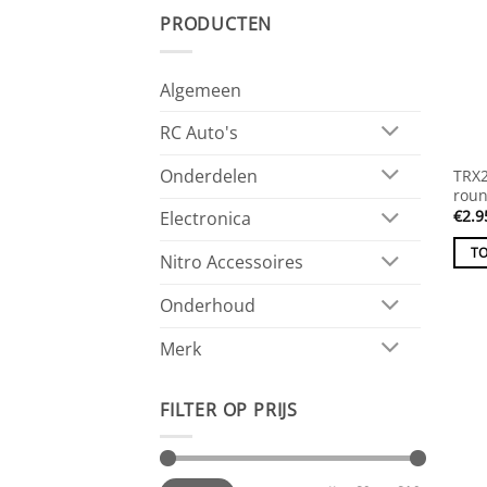
PRODUCTEN
Algemeen
RC Auto's
Onderdelen
TRX
roun
€
2.9
Electronica
T
Nitro Accessoires
Onderhoud
Merk
FILTER OP PRIJS
Min.
Max.