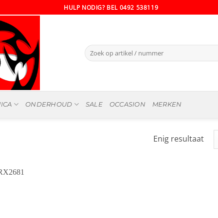
HULP NODIG? BEL 0492 538119
Zoeken
naar:
ICA
ONDERHOUD
SALE
OCCASION
MERKEN
Enig resultaat