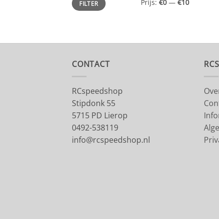
Prijs:
€0
—
€10
FILTER
prijs
prijs
CONTACT
RC
RCspeedshop
Ove
Stipdonk 55
Con
5715 PD Lierop
Inf
0492-538119
Alg
info@rcspeedshop.nl
Priv