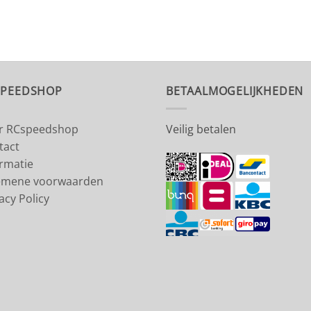
SPEEDSHOP
BETAALMOGELIJKHEDEN
r RCspeedshop
Veilig betalen
tact
ormatie
emene voorwaarden
acy Policy