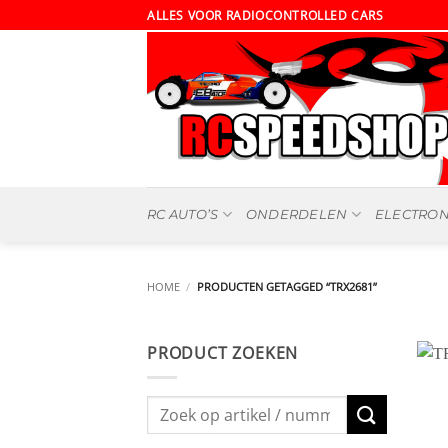
Ga
ALLES VOOR RADIOCONTROLLED CARS
naar
inhoud
RC AUTO’S
ONDERDELEN
ELECTRON
HOME
/
PRODUCTEN GETAGGED “TRX2681”
PRODUCT ZOEKEN
Zoeken
naar: