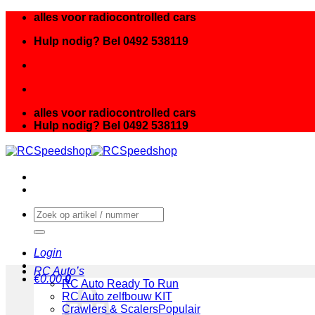
Ga
alles voor radiocontrolled cars
naar
Hulp nodig? Bel 0492 538119
inhoud
alles voor radiocontrolled cars
Hulp nodig? Bel 0492 538119
Zoeken
naar:
Login
RC Auto’s
€
0.00
0
RC Auto Ready To Run
RC Auto zelfbouw KIT
Crawlers & Scalers