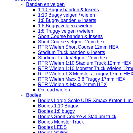
Banden en velgen
1:10 Buggy banden & Inserts
1:10 Buggy velgen / wielen
1:8 Buggy banden & Inserts
1:8 Buggy velgen / wielen
1:8 Truggy velgen / wielen
Short Course banden & Inserts
Short Course velgen 12mm hex
RTR Wielen Short Course 12mm HEX
Stadium Truck banden & Inserts
Stadium Truck Velgen 12mm hex
RTR Wielen 1:10 Stadium Truck 12mm HEX
RTR Wielen 1:10 Monster Truck Wielen 12
RTR Wielen 1:8 Monster / Truggy 17mm HE
RTR Wielen Maxx 3.8 Truggy 17mm HEX
RTR Wielen X-Maxx 24mm HEX
On road wielen
Bodies
Bodies Large-Scale UDR Xmaxx Kraton Limitl
Bodies 1:10 Buggy
Bodies 1:8 buggy
Bodies Short Course & Stadium truck
Bodies Monster Truck
Bodies LEDS
Bodies Styling