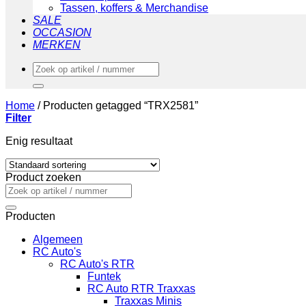
Tassen, koffers & Merchandise
SALE
OCCASION
MERKEN
Zoeken
naar:
Home
/
Producten getagged “TRX2581”
Filter
Enig resultaat
Product zoeken
Zoeken
naar:
Producten
Algemeen
RC Auto's
RC Auto's RTR
Funtek
RC Auto RTR Traxxas
Traxxas Minis