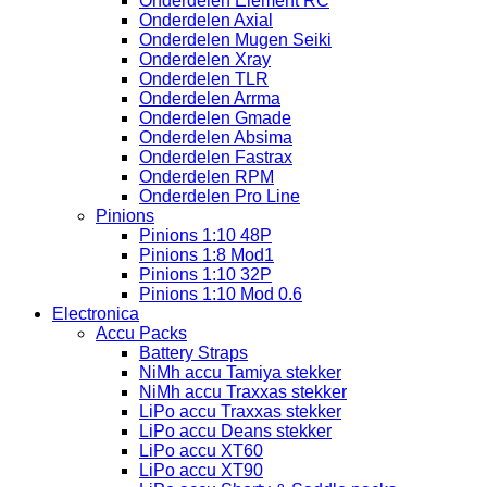
Onderdelen Element RC
Onderdelen Axial
Onderdelen Mugen Seiki
Onderdelen Xray
Onderdelen TLR
Onderdelen Arrma
Onderdelen Gmade
Onderdelen Absima
Onderdelen Fastrax
Onderdelen RPM
Onderdelen Pro Line
Pinions
Pinions 1:10 48P
Pinions 1:8 Mod1
Pinions 1:10 32P
Pinions 1:10 Mod 0.6
Electronica
Accu Packs
Battery Straps
NiMh accu Tamiya stekker
NiMh accu Traxxas stekker
LiPo accu Traxxas stekker
LiPo accu Deans stekker
LiPo accu XT60
LiPo accu XT90