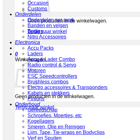
Occasion
Customs
Onderdelen
Onderdelen per merk
Geen producten in de winkelwagen.
Banden en velgen
Bodies
Terug naar winkel
Nitro Accessoires
Electronica
Accu Packs
Laders
0
Accu & Lader Combo
Winkelwagen
Radio control & Servo
Motoren
ESC Speedcontrollers
Brushless combos
Electro accessoires & Transponders
Kabels en stekkers
Geen producten in de winkelwagen.
Pinions
Onderhoud
Terug naar winkel
Gereedschap
Schroefjes, Moertjes, etc
Kogellagers
Smeren, Olie en Reinigen
Lijm, Tape, Tie-wraps en Bodyclips
Verf en Spuiten