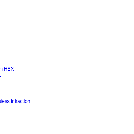
mm HEX
X
ess Infraction