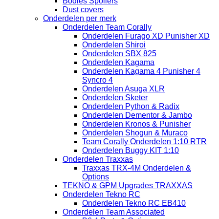
Bodies Spoilers
Dust covers
Onderdelen per merk
Onderdelen Team Corally
Onderdelen Furago XD Punisher XD
Onderdelen Shiroi
Onderdelen SBX 825
Onderdelen Kagama
Onderdelen Kagama 4 Punisher 4
Syncro 4
Onderdelen Asuga XLR
Onderdelen Sketer
Onderdelen Python & Radix
Onderdelen Dementor & Jambo
Onderdelen Kronos & Punisher
Onderdelen Shogun & Muraco
Team Corally Onderdelen 1:10 RTR
Onderdelen Buggy KIT 1:10
Onderdelen Traxxas
Traxxas TRX-4M Onderdelen &
Options
TEKNO & GPM Upgrades TRAXXAS
Onderdelen Tekno RC
Onderdelen Tekno RC EB410
Onderdelen Team Associated