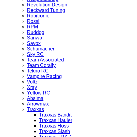
Revolution Design
Reckward Tuning
Robitronic
Rossi
RPM
Ruddog
Sanwa
Savox
Schumacher
Sky RC
Team Associated
Team Corally
Tekno RC
Vampire Racing
Voltz
Xray
Yellow RC
Absima
Arrowmax
Traxxas
Traxxas Bandit
Traxxas Hauler
Traxxas Hoss
Traxxas Slash
Traxxas TRX-4