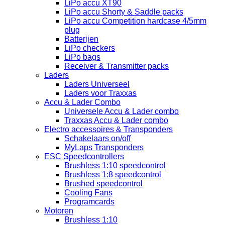
LiPo accu XT90
LiPo accu Shorty & Saddle packs
LiPo accu Competition hardcase 4/5mm
plug
Batterijen
LiPo checkers
LiPo bags
Receiver & Transmitter packs
Laders
Laders Universeel
Laders voor Traxxas
Accu & Lader Combo
Universele Accu & Lader combo
Traxxas Accu & Lader combo
Electro accessoires & Transponders
Schakelaars on/off
MyLaps Transponders
ESC Speedcontrollers
Brushless 1:10 speedcontrol
Brushless 1:8 speedcontrol
Brushed speedcontrol
Cooling Fans
Programcards
Motoren
Brushless 1:10