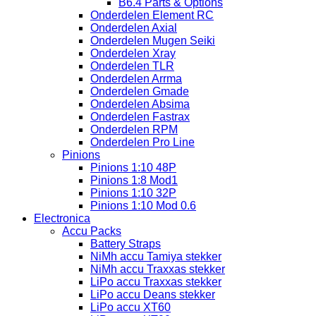
B6.4 Parts & Options
Onderdelen Element RC
Onderdelen Axial
Onderdelen Mugen Seiki
Onderdelen Xray
Onderdelen TLR
Onderdelen Arrma
Onderdelen Gmade
Onderdelen Absima
Onderdelen Fastrax
Onderdelen RPM
Onderdelen Pro Line
Pinions
Pinions 1:10 48P
Pinions 1:8 Mod1
Pinions 1:10 32P
Pinions 1:10 Mod 0.6
Electronica
Accu Packs
Battery Straps
NiMh accu Tamiya stekker
NiMh accu Traxxas stekker
LiPo accu Traxxas stekker
LiPo accu Deans stekker
LiPo accu XT60