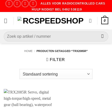
Ga
ALLES VOOR RADIOCONTROLLED CARS
naar
HULP NODIG? BEL 0492 538119
inhoud
0
Zoeken
naar:
HOME
/
PRODUCTEN GETAGGED “TRX2085R”
FILTER