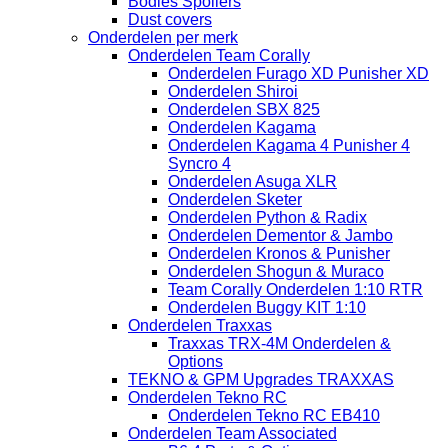
Bodies Spoilers
Dust covers
Onderdelen per merk
Onderdelen Team Corally
Onderdelen Furago XD Punisher XD
Onderdelen Shiroi
Onderdelen SBX 825
Onderdelen Kagama
Onderdelen Kagama 4 Punisher 4
Syncro 4
Onderdelen Asuga XLR
Onderdelen Sketer
Onderdelen Python & Radix
Onderdelen Dementor & Jambo
Onderdelen Kronos & Punisher
Onderdelen Shogun & Muraco
Team Corally Onderdelen 1:10 RTR
Onderdelen Buggy KIT 1:10
Onderdelen Traxxas
Traxxas TRX-4M Onderdelen &
Options
TEKNO & GPM Upgrades TRAXXAS
Onderdelen Tekno RC
Onderdelen Tekno RC EB410
Onderdelen Team Associated