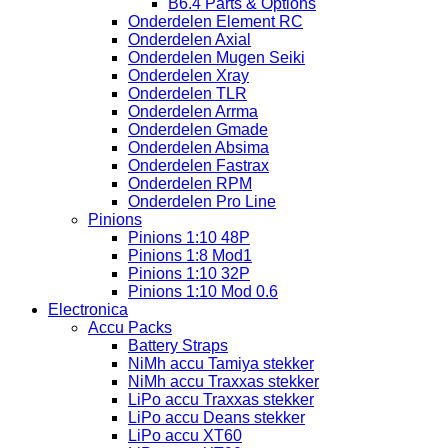
B6.4 Parts & Options
Onderdelen Element RC
Onderdelen Axial
Onderdelen Mugen Seiki
Onderdelen Xray
Onderdelen TLR
Onderdelen Arrma
Onderdelen Gmade
Onderdelen Absima
Onderdelen Fastrax
Onderdelen RPM
Onderdelen Pro Line
Pinions
Pinions 1:10 48P
Pinions 1:8 Mod1
Pinions 1:10 32P
Pinions 1:10 Mod 0.6
Electronica
Accu Packs
Battery Straps
NiMh accu Tamiya stekker
NiMh accu Traxxas stekker
LiPo accu Traxxas stekker
LiPo accu Deans stekker
LiPo accu XT60