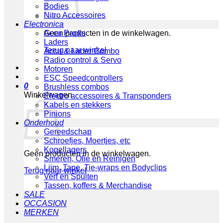
Bodies
Nitro Accessoires
Electronica
Geen producten in de winkelwagen.
Accu Packs
Laders
Terug naar winkel
Accu & Lader Combo
Radio control & Servo
Motoren
ESC Speedcontrollers
0
Brushless combos
Winkelwagen
Electro accessoires & Transponders
Kabels en stekkers
Pinions
Onderhoud
Gereedschap
Schroefjes, Moertjes, etc
Kogellagers
Geen producten in de winkelwagen.
Smeren, Olie en Reinigen
Lijm, Tape, Tie-wraps en Bodyclips
Terug naar winkel
Verf en Spuiten
Tassen, koffers & Merchandise
SALE
OCCASION
MERKEN