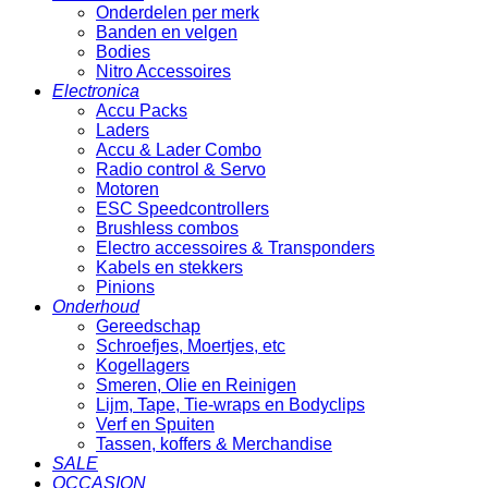
Onderdelen per merk
Banden en velgen
Bodies
Nitro Accessoires
Electronica
Accu Packs
Laders
Accu & Lader Combo
Radio control & Servo
Motoren
ESC Speedcontrollers
Brushless combos
Electro accessoires & Transponders
Kabels en stekkers
Pinions
Onderhoud
Gereedschap
Schroefjes, Moertjes, etc
Kogellagers
Smeren, Olie en Reinigen
Lijm, Tape, Tie-wraps en Bodyclips
Verf en Spuiten
Tassen, koffers & Merchandise
SALE
OCCASION