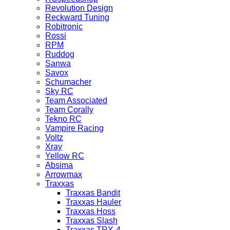
Revolution Design
Reckward Tuning
Robitronic
Rossi
RPM
Ruddog
Sanwa
Savox
Schumacher
Sky RC
Team Associated
Team Corally
Tekno RC
Vampire Racing
Voltz
Xray
Yellow RC
Absima
Arrowmax
Traxxas
Traxxas Bandit
Traxxas Hauler
Traxxas Hoss
Traxxas Slash
Traxxas TRX-4