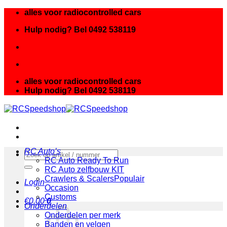
Ga
alles voor radiocontrolled cars
naar
Hulp nodig? Bel 0492 538119
inhoud
alles voor radiocontrolled cars
Hulp nodig? Bel 0492 538119
RC Auto’s
Zoeken
RC Auto Ready To Run
naar:
RC Auto zelfbouw KIT
Crawlers & Scalers
Login
Occasion
Customs
€
0.00
0
Onderdelen
Onderdelen per merk
Banden en velgen