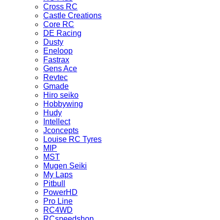
Cross RC
Castle Creations
Core RC
DE Racing
Dusty
Eneloop
Fastrax
Gens Ace
Revtec
Gmade
Hiro seiko
Hobbywing
Hudy
Intellect
Jconcepts
Louise RC Tyres
MIP
MST
Mugen Seiki
My Laps
Pitbull
PowerHD
Pro Line
RC4WD
RCspeedshop