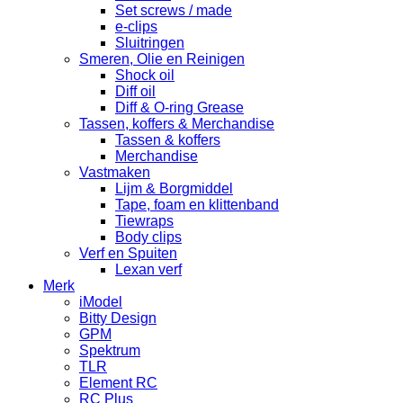
Set screws / made
e-clips
Sluitringen
Smeren, Olie en Reinigen
Shock oil
Diff oil
Diff & O-ring Grease
Tassen, koffers & Merchandise
Tassen & koffers
Merchandise
Vastmaken
Lijm & Borgmiddel
Tape, foam en klittenband
Tiewraps
Body clips
Verf en Spuiten
Lexan verf
Merk
iModel
Bitty Design
GPM
Spektrum
TLR
Element RC
RC Plus