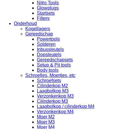
Nitro Tools
Glowplugs
Startsets
Filters
Onderhoud
Kogellagers
Gereedschap
Powertools
Solderen
Inbussleutels
Dopsleutels
Gereedschapsets
Setup & Pit tools
Body tools
Schroefjes, Moertjes, etc
Schroefsets
Cilinderkop M2
Laagbolkop M3
Verzonkenkop M3
Cilinderkop M3
Laagbolkop / cilinderkop M4
Verzonkenkop M4
Moer M2
Moer M3
Moer M4