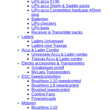
LiPo accu XT90
LiPo accu Shorty & Saddle packs
LiPo accu Competition hardcase 4/5mm
plug
Batterijen
LiPo checkers
LiPo bags
Receiver & Transmitter packs
Laders
Laders Universeel
Laders voor Traxxas
Accu & Lader Combo
Universele Accu & Lader combo
Traxxas Accu & Lader combo
Electro accessoires & Transponders
Schakelaars on/off
MyLaps Transponders
ESC Speedcontrollers
Brushless 1:10 speedcontrol
Brushless 1:8 speedcontrol
Brushed speedcontrol
Cooling Fans
Programcards
Motoren
Brushless 1:10