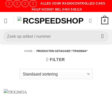
Ga
ALLES VOOR RADIOCONTROLLED CARS
naar
HULP NODIG? BEL 0492 538119
inhoud
0
Zoeken
naar:
HOME
/
PRODUCTEN GETAGGED “TRX2065A”
FILTER