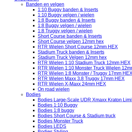
Banden en velgen
1:10 Buggy banden & Inserts
1:10 Buggy velgen / wielen
1:8 Buggy banden & Inserts
1:8 Buggy velgen / wielen
1:8 Truggy velgen / wielen
Short Course banden & Inserts
Short Course velgen 12mm hex
RTR Wielen Short Course 12mm HEX
Stadium Truck banden & Inserts
Stadium Truck Velgen 12mm hex
RTR Wielen 1:10 Stadium Truck 12mm HEX
RTR Wielen 1:10 Monster Truck Wielen 12
RTR Wielen 1:8 Monster / Truggy 17mm HE
RTR Wielen Maxx 3.8 Truggy 17mm HEX
RTR Wielen X-Maxx 24mm HEX
On road wielen
Bodies
Bodies Large-Scale UDR Xmaxx Kraton Limitl
Bodies 1:10 Buggy
Bodies 1:8 buggy
Bodies Short Course & Stadium truck
Bodies Monster Truck
Bodies LEDS
Bodies Styling