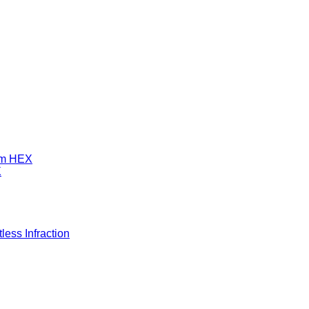
mm HEX
X
ess Infraction