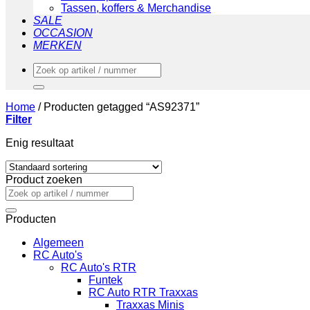
Tassen, koffers & Merchandise
SALE
OCCASION
MERKEN
Zoeken
naar:
Home
/
Producten getagged “AS92371”
Filter
Enig resultaat
Product zoeken
Zoeken
naar:
Producten
Algemeen
RC Auto's
RC Auto's RTR
Funtek
RC Auto RTR Traxxas
Traxxas Minis