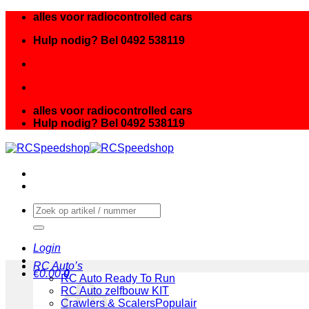
Ga
alles voor radiocontrolled cars
naar
Hulp nodig? Bel 0492 538119
inhoud
alles voor radiocontrolled cars
Hulp nodig? Bel 0492 538119
Zoeken
naar:
Login
RC Auto’s
€
0.00
0
RC Auto Ready To Run
RC Auto zelfbouw KIT
Crawlers & Scalers