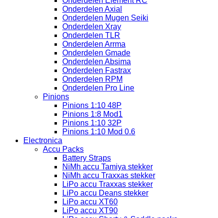
Onderdelen Element RC
Onderdelen Axial
Onderdelen Mugen Seiki
Onderdelen Xray
Onderdelen TLR
Onderdelen Arrma
Onderdelen Gmade
Onderdelen Absima
Onderdelen Fastrax
Onderdelen RPM
Onderdelen Pro Line
Pinions
Pinions 1:10 48P
Pinions 1:8 Mod1
Pinions 1:10 32P
Pinions 1:10 Mod 0.6
Electronica
Accu Packs
Battery Straps
NiMh accu Tamiya stekker
NiMh accu Traxxas stekker
LiPo accu Traxxas stekker
LiPo accu Deans stekker
LiPo accu XT60
LiPo accu XT90