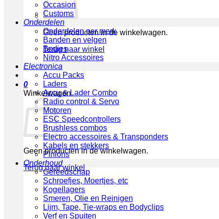
Occasion
Customs
Onderdelen
Onderdelen per merk
Geen producten in de winkelwagen.
Banden en velgen
Bodies
Terug naar winkel
Nitro Accessoires
Electronica
Accu Packs
Laders
0
Accu & Lader Combo
Winkelwagen
Radio control & Servo
Motoren
ESC Speedcontrollers
Brushless combos
Electro accessoires & Transponders
Kabels en stekkers
Geen producten in de winkelwagen.
Pinions
Onderhoud
Terug naar winkel
Gereedschap
Schroefjes, Moertjes, etc
Kogellagers
Smeren, Olie en Reinigen
Lijm, Tape, Tie-wraps en Bodyclips
Verf en Spuiten