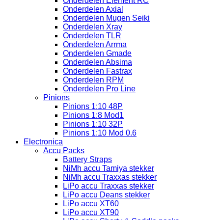
Onderdelen Element RC
Onderdelen Axial
Onderdelen Mugen Seiki
Onderdelen Xray
Onderdelen TLR
Onderdelen Arrma
Onderdelen Gmade
Onderdelen Absima
Onderdelen Fastrax
Onderdelen RPM
Onderdelen Pro Line
Pinions
Pinions 1:10 48P
Pinions 1:8 Mod1
Pinions 1:10 32P
Pinions 1:10 Mod 0.6
Electronica
Accu Packs
Battery Straps
NiMh accu Tamiya stekker
NiMh accu Traxxas stekker
LiPo accu Traxxas stekker
LiPo accu Deans stekker
LiPo accu XT60
LiPo accu XT90