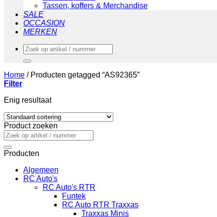
Tassen, koffers & Merchandise
SALE
OCCASION
MERKEN
Zoeken
naar:
Home
/
Producten getagged “AS92365”
Filter
Enig resultaat
Product zoeken
Zoeken
naar:
Producten
Algemeen
RC Auto's
RC Auto's RTR
Funtek
RC Auto RTR Traxxas
Traxxas Minis