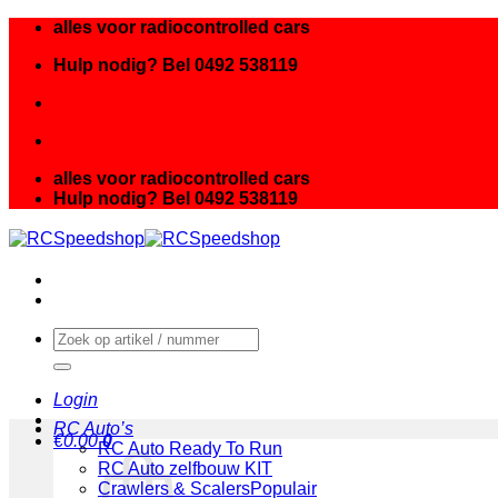
Ga
alles voor radiocontrolled cars
naar
Hulp nodig? Bel 0492 538119
inhoud
alles voor radiocontrolled cars
Hulp nodig? Bel 0492 538119
Zoeken
naar:
Login
RC Auto’s
€
0.00
0
RC Auto Ready To Run
RC Auto zelfbouw KIT
Crawlers & Scalers