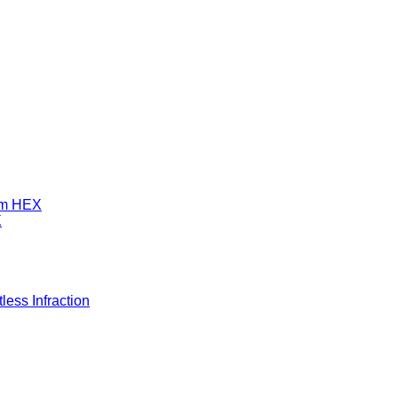
mm HEX
X
ess Infraction