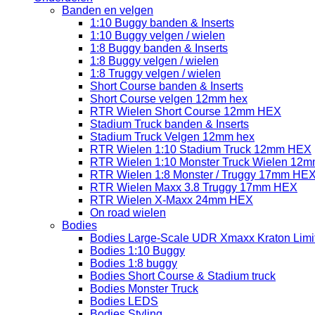
Banden en velgen
1:10 Buggy banden & Inserts
1:10 Buggy velgen / wielen
1:8 Buggy banden & Inserts
1:8 Buggy velgen / wielen
1:8 Truggy velgen / wielen
Short Course banden & Inserts
Short Course velgen 12mm hex
RTR Wielen Short Course 12mm HEX
Stadium Truck banden & Inserts
Stadium Truck Velgen 12mm hex
RTR Wielen 1:10 Stadium Truck 12mm HEX
RTR Wielen 1:10 Monster Truck Wielen 12
RTR Wielen 1:8 Monster / Truggy 17mm HE
RTR Wielen Maxx 3.8 Truggy 17mm HEX
RTR Wielen X-Maxx 24mm HEX
On road wielen
Bodies
Bodies Large-Scale UDR Xmaxx Kraton Limitl
Bodies 1:10 Buggy
Bodies 1:8 buggy
Bodies Short Course & Stadium truck
Bodies Monster Truck
Bodies LEDS
Bodies Styling