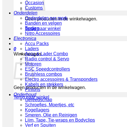
Occasion
Customs
Onderdelen
Onderdelen per merk
Geen producten in de winkelwagen.
Banden en velgen
Bodies
Terug naar winkel
Nitro Accessoires
Electronica
Accu Packs
Laders
0
Accu & Lader Combo
Winkelwagen
Radio control & Servo
Motoren
ESC Speedcontrollers
Brushless combos
Electro accessoires & Transponders
Kabels en stekkers
Geen producten in de winkelwagen.
Pinions
Onderhoud
Terug naar winkel
Gereedschap
Schroefjes, Moertjes, etc
Kogellagers
Smeren, Olie en Reinigen
Lijm, Tape, Tie-wraps en Bodyclips
Verf en Spuiten