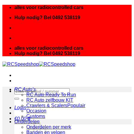
Ga
alles voor radiocontrolled cars
naar
Hulp nodig? Bel 0492 538119
inhoud
alles voor radiocontrolled cars
Hulp nodig? Bel 0492 538119
RC Auto’s
Zoeken
RC Auto Ready To Run
naar:
RC Auto zelfbouw KIT
Crawlers & Scalers
Login
Occasion
Customs
€
0.00
0
Onderdelen
Onderdelen per merk
Banden en velgen