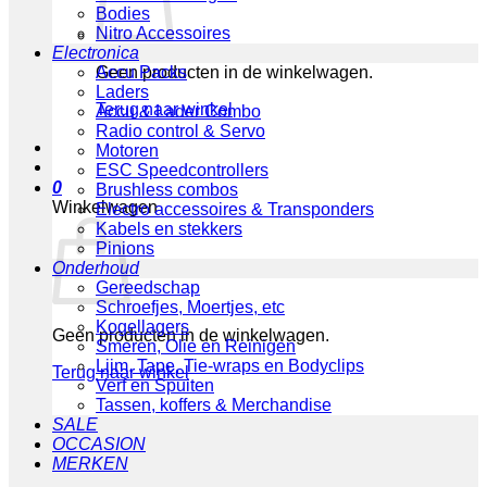
Bodies
Nitro Accessoires
Electronica
Geen producten in de winkelwagen.
Accu Packs
Laders
Terug naar winkel
Accu & Lader Combo
Radio control & Servo
Motoren
ESC Speedcontrollers
0
Brushless combos
Winkelwagen
Electro accessoires & Transponders
Kabels en stekkers
Pinions
Onderhoud
Gereedschap
Schroefjes, Moertjes, etc
Kogellagers
Geen producten in de winkelwagen.
Smeren, Olie en Reinigen
Lijm, Tape, Tie-wraps en Bodyclips
Terug naar winkel
Verf en Spuiten
Tassen, koffers & Merchandise
SALE
OCCASION
MERKEN