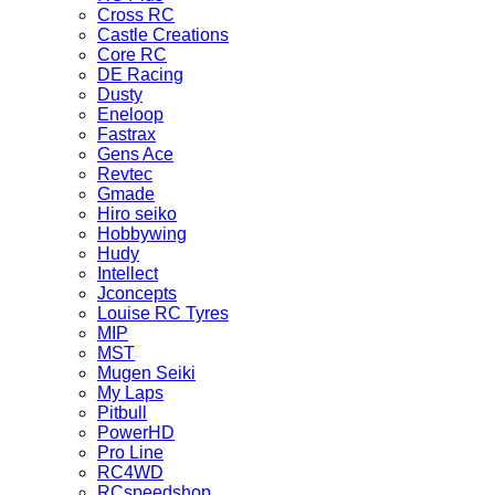
Cross RC
Castle Creations
Core RC
DE Racing
Dusty
Eneloop
Fastrax
Gens Ace
Revtec
Gmade
Hiro seiko
Hobbywing
Hudy
Intellect
Jconcepts
Louise RC Tyres
MIP
MST
Mugen Seiki
My Laps
Pitbull
PowerHD
Pro Line
RC4WD
RCspeedshop