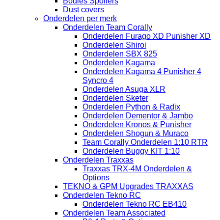
Bodies Spoilers
Dust covers
Onderdelen per merk
Onderdelen Team Corally
Onderdelen Furago XD Punisher XD
Onderdelen Shiroi
Onderdelen SBX 825
Onderdelen Kagama
Onderdelen Kagama 4 Punisher 4
Syncro 4
Onderdelen Asuga XLR
Onderdelen Sketer
Onderdelen Python & Radix
Onderdelen Dementor & Jambo
Onderdelen Kronos & Punisher
Onderdelen Shogun & Muraco
Team Corally Onderdelen 1:10 RTR
Onderdelen Buggy KIT 1:10
Onderdelen Traxxas
Traxxas TRX-4M Onderdelen &
Options
TEKNO & GPM Upgrades TRAXXAS
Onderdelen Tekno RC
Onderdelen Tekno RC EB410
Onderdelen Team Associated