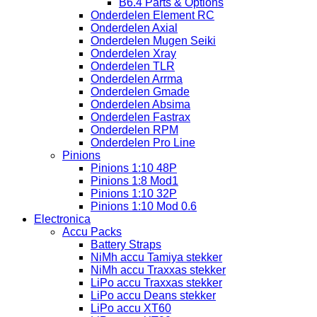
B6.4 Parts & Options
Onderdelen Element RC
Onderdelen Axial
Onderdelen Mugen Seiki
Onderdelen Xray
Onderdelen TLR
Onderdelen Arrma
Onderdelen Gmade
Onderdelen Absima
Onderdelen Fastrax
Onderdelen RPM
Onderdelen Pro Line
Pinions
Pinions 1:10 48P
Pinions 1:8 Mod1
Pinions 1:10 32P
Pinions 1:10 Mod 0.6
Electronica
Accu Packs
Battery Straps
NiMh accu Tamiya stekker
NiMh accu Traxxas stekker
LiPo accu Traxxas stekker
LiPo accu Deans stekker
LiPo accu XT60