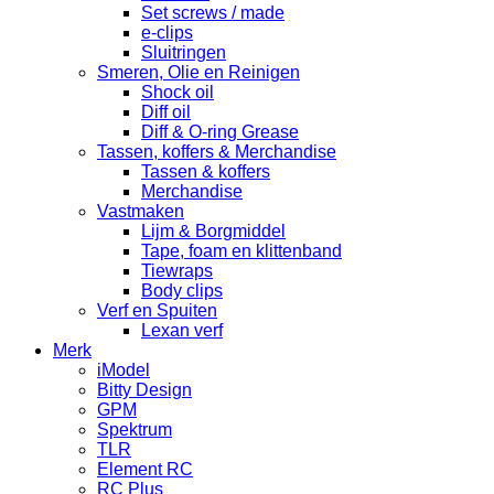
Set screws / made
e-clips
Sluitringen
Smeren, Olie en Reinigen
Shock oil
Diff oil
Diff & O-ring Grease
Tassen, koffers & Merchandise
Tassen & koffers
Merchandise
Vastmaken
Lijm & Borgmiddel
Tape, foam en klittenband
Tiewraps
Body clips
Verf en Spuiten
Lexan verf
Merk
iModel
Bitty Design
GPM
Spektrum
TLR
Element RC
RC Plus