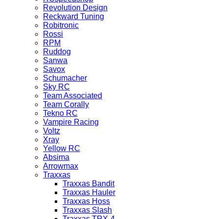
Revolution Design
Reckward Tuning
Robitronic
Rossi
RPM
Ruddog
Sanwa
Savox
Schumacher
Sky RC
Team Associated
Team Corally
Tekno RC
Vampire Racing
Voltz
Xray
Yellow RC
Absima
Arrowmax
Traxxas
Traxxas Bandit
Traxxas Hauler
Traxxas Hoss
Traxxas Slash
Traxxas TRX-4