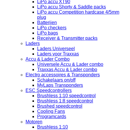
LiPo accu XT90
LiPo accu Shorty & Saddle packs
LiPo accu Competition hardcase 4/5mm
plug
Batterijen
LiPo checkers
LiPo bags
Receiver & Transmitter packs
Laders
Laders Universeel
Laders voor Traxxas
Accu & Lader Combo
Universele Accu & Lader combo
Traxxas Accu & Lader combo
Electro accessoires & Transponders
Schakelaars on/off
MyLaps Transponders
ESC Speedcontrollers
Brushless 1:10 speedcontrol
Brushless 1:8 speedcontrol
Brushed speedcontrol
Cooling Fans
Programcards
Motoren
Brushless 1:10