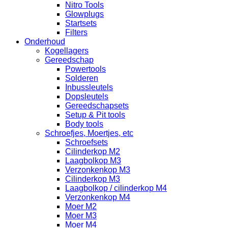
Nitro Tools
Glowplugs
Startsets
Filters
Onderhoud
Kogellagers
Gereedschap
Powertools
Solderen
Inbussleutels
Dopsleutels
Gereedschapsets
Setup & Pit tools
Body tools
Schroefjes, Moertjes, etc
Schroefsets
Cilinderkop M2
Laagbolkop M3
Verzonkenkop M3
Cilinderkop M3
Laagbolkop / cilinderkop M4
Verzonkenkop M4
Moer M2
Moer M3
Moer M4