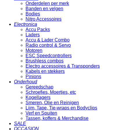
Onderdelen per merk
Banden en velgen
Bodies
Nitro Accessoires
Electronica
Accu Packs
Laders
Accu & Lader Combo
Radio control & Servo
Motoren
ESC Speedcontrollers
Brushless combos
Electro accessoires & Transponders
Kabels en stekkers
Pinions
Onderhoud
Gereedschap
Schroefjes, Moertjes, etc
Kogellagers
Smeren, Olie en Reinigen
Lijm, Tape, Tie-wraps en Bodyclips
Verf en Spuiten
Tassen, koffers & Merchandise
SALE
OCCASION