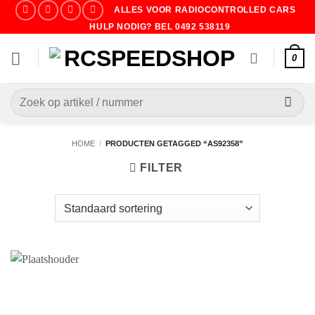
Ga
ALLES VOOR RADIOCONTROLLED CARS
naar
HULP NODIG? BEL 0492 538119
inhoud
0
Zoeken
naar:
HOME
/
PRODUCTEN GETAGGED “AS92358”
FILTER