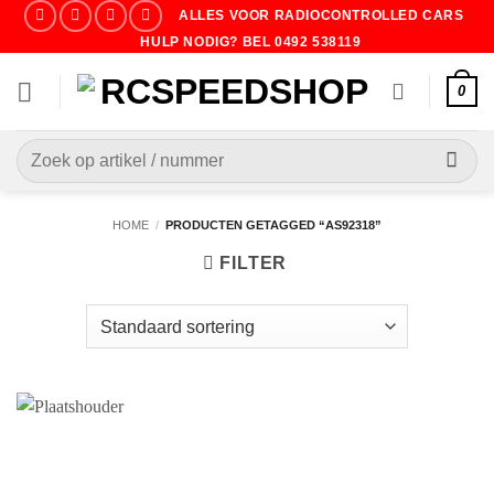
Ga
ALLES VOOR RADIOCONTROLLED CARS
naar
HULP NODIG? BEL 0492 538119
inhoud
0
Zoeken
naar:
HOME
/
PRODUCTEN GETAGGED “AS92318”
FILTER