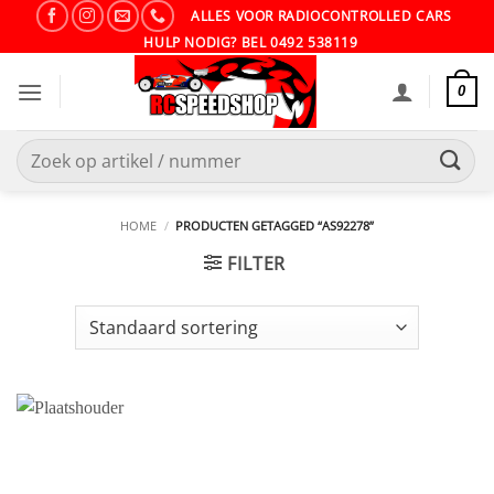
Ga
ALLES VOOR RADIOCONTROLLED CARS
naar
HULP NODIG? BEL 0492 538119
inhoud
0
Zoeken
naar:
HOME
/
PRODUCTEN GETAGGED “AS92278”
FILTER