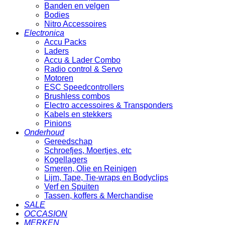
Banden en velgen
Bodies
Nitro Accessoires
Electronica
Accu Packs
Laders
Accu & Lader Combo
Radio control & Servo
Motoren
ESC Speedcontrollers
Brushless combos
Electro accessoires & Transponders
Kabels en stekkers
Pinions
Onderhoud
Gereedschap
Schroefjes, Moertjes, etc
Kogellagers
Smeren, Olie en Reinigen
Lijm, Tape, Tie-wraps en Bodyclips
Verf en Spuiten
Tassen, koffers & Merchandise
SALE
OCCASION
MERKEN