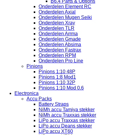
B6.4 Parts & Options
Onderdelen Element RC
Onderdelen Axial
Onderdelen Mugen Seiki
Onderdelen Xray
Onderdelen TLR
Onderdelen Arrma
Onderdelen Gmade
Onderdelen Absima
Onderdelen Fastrax
Onderdelen RPM
Onderdelen Pro Line
Pinions
Pinions 1:10 48P
Pinions 1:8 Mod1
Pinions 1:10 32P
Pinions 1:10 Mod 0.6
Electronica
Accu Packs
Battery Straps
NiMh accu Tamiya stekker
NiMh accu Traxxas stekker
LiPo accu Traxxas stekker
LiPo accu Deans stekker
LiPo accu XT60