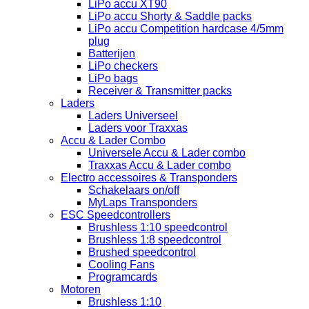
LiPo accu XT90
LiPo accu Shorty & Saddle packs
LiPo accu Competition hardcase 4/5mm
plug
Batterijen
LiPo checkers
LiPo bags
Receiver & Transmitter packs
Laders
Laders Universeel
Laders voor Traxxas
Accu & Lader Combo
Universele Accu & Lader combo
Traxxas Accu & Lader combo
Electro accessoires & Transponders
Schakelaars on/off
MyLaps Transponders
ESC Speedcontrollers
Brushless 1:10 speedcontrol
Brushless 1:8 speedcontrol
Brushed speedcontrol
Cooling Fans
Programcards
Motoren
Brushless 1:10