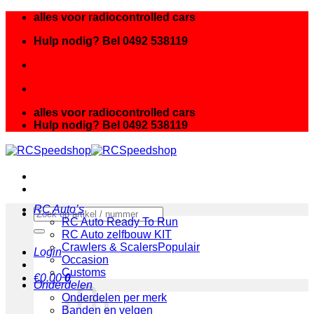
Ga
alles voor radiocontrolled cars
naar
Hulp nodig? Bel 0492 538119
inhoud
alles voor radiocontrolled cars
Hulp nodig? Bel 0492 538119
RC Auto’s
Zoeken
RC Auto Ready To Run
naar:
RC Auto zelfbouw KIT
Crawlers & Scalers
Login
Occasion
Customs
€
0.00
0
Onderdelen
Onderdelen per merk
Banden en velgen