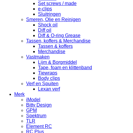
Set screws / made
e-clips
Sluitringen
Smeren, Olie en Reinigen
Shock oil
Diff oil
Diff & O-ring Grease
Tassen, koffers & Merchandise
Tassen & koffers
Merchandise
Vastmaken
Lijm & Borgmiddel
Tape, foam en klittenband
Tiewraps
Body clips
Verf en Spuiten
Lexan verf
Merk
iModel
Bitty Design
GPM
Spektrum
TLR
Element RC
RC Plus