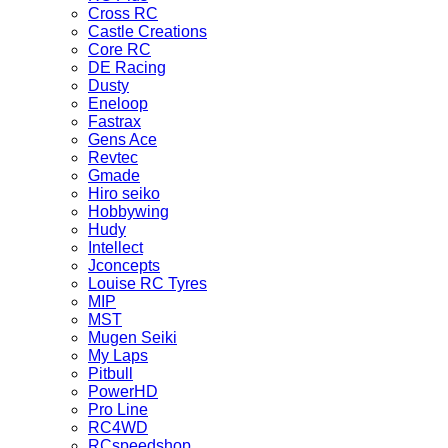
Cross RC
Castle Creations
Core RC
DE Racing
Dusty
Eneloop
Fastrax
Gens Ace
Revtec
Gmade
Hiro seiko
Hobbywing
Hudy
Intellect
Jconcepts
Louise RC Tyres
MIP
MST
Mugen Seiki
My Laps
Pitbull
PowerHD
Pro Line
RC4WD
RCspeedshop