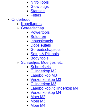
Nitro Tools
Glowplugs
Startsets
Filters
Onderhoud
Kogellagers
Gereedschap
Powertools
Solderen
Inbussleutels
Dopsleutels
Gereedschapsets
Setup & Pit tools
Body tools
Schroefjes, Moertjes, etc
Schroefsets
Cilinderkop M2
Laagbolkop M3
Verzonkenkop M3
Cilinderkop M3
Laagbolkop / cilinderkop M4
Verzonkenkop M4
Moer M2
Moer M3
Moer M4