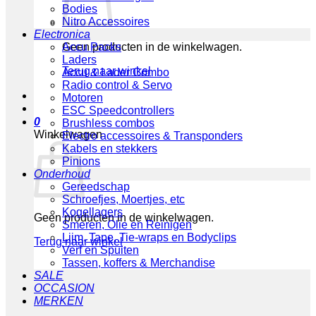
Bodies
Nitro Accessoires
Electronica
Geen producten in de winkelwagen.
Accu Packs
Laders
Terug naar winkel
Accu & Lader Combo
Radio control & Servo
Motoren
ESC Speedcontrollers
0
Brushless combos
Winkelwagen
Electro accessoires & Transponders
Kabels en stekkers
Pinions
Onderhoud
Gereedschap
Schroefjes, Moertjes, etc
Kogellagers
Geen producten in de winkelwagen.
Smeren, Olie en Reinigen
Lijm, Tape, Tie-wraps en Bodyclips
Terug naar winkel
Verf en Spuiten
Tassen, koffers & Merchandise
SALE
OCCASION
MERKEN