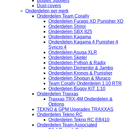
Bodies Spoilers
Dust covers
Onderdelen per merk
Onderdelen Team Corally
Onderdelen Furago XD Punisher XD
Onderdelen Shiroi
Onderdelen SBX 825
Onderdelen Kagama
Onderdelen Kagama 4 Punisher 4
Syncro 4
Onderdelen Asuga XLR
Onderdelen Sketer
Onderdelen Python & Radix
Onderdelen Dementor & Jambo
Onderdelen Kronos & Punisher
Onderdelen Shogun & Muraco
Team Corally Onderdelen 1:10 RTR
Onderdelen Buggy KIT 1:10
Onderdelen Traxxas
Traxxas TRX-4M Onderdelen &
Options
TEKNO & GPM Upgrades TRAXXAS
Onderdelen Tekno RC
Onderdelen Tekno RC EB410
Onderdelen Team Associated