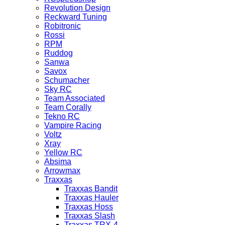
Revolution Design
Reckward Tuning
Robitronic
Rossi
RPM
Ruddog
Sanwa
Savox
Schumacher
Sky RC
Team Associated
Team Corally
Tekno RC
Vampire Racing
Voltz
Xray
Yellow RC
Absima
Arrowmax
Traxxas
Traxxas Bandit
Traxxas Hauler
Traxxas Hoss
Traxxas Slash
Traxxas TRX-4