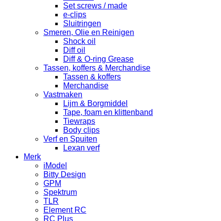
Set screws / made
e-clips
Sluitringen
Smeren, Olie en Reinigen
Shock oil
Diff oil
Diff & O-ring Grease
Tassen, koffers & Merchandise
Tassen & koffers
Merchandise
Vastmaken
Lijm & Borgmiddel
Tape, foam en klittenband
Tiewraps
Body clips
Verf en Spuiten
Lexan verf
Merk
iModel
Bitty Design
GPM
Spektrum
TLR
Element RC
RC Plus