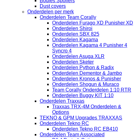
Bodies Spoilers
Dust covers
Onderdelen per merk
Onderdelen Team Corally
Onderdelen Furago XD Punisher XD
Onderdelen Shiroi
Onderdelen SBX 825
Onderdelen Kagama
Onderdelen Kagama 4 Punisher 4
Syncro 4
Onderdelen Asuga XLR
Onderdelen Sketer
Onderdelen Python & Radix
Onderdelen Dementor & Jambo
Onderdelen Kronos & Punisher
Onderdelen Shogun & Muraco
Team Corally Onderdelen 1:10 RTR
Onderdelen Buggy KIT 1:10
Onderdelen Traxxas
Traxxas TRX-4M Onderdelen &
Options
TEKNO & GPM Upgrades TRAXXAS
Onderdelen Tekno RC
Onderdelen Tekno RC EB410
Onderdelen Team Associated