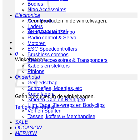
Bodies
Nitro Accessoires
Electronica
Geen producten in de winkelwagen.
Accu Packs
Laders
Terug naar winkel
Accu & Lader Combo
Radio control & Servo
Motoren
ESC Speedcontrollers
0
Brushless combos
Winkelwagen
Electro accessoires & Transponders
Kabels en stekkers
Pinions
Onderhoud
Gereedschap
Schroefjes, Moertjes, etc
Kogellagers
Geen producten in de winkelwagen.
Smeren, Olie en Reinigen
Lijm, Tape, Tie-wraps en Bodyclips
Terug naar winkel
Verf en Spuiten
Tassen, koffers & Merchandise
SALE
OCCASION
MERKEN