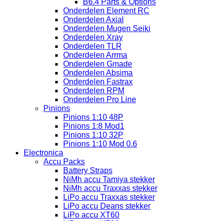
B6.4 Parts & Options
Onderdelen Element RC
Onderdelen Axial
Onderdelen Mugen Seiki
Onderdelen Xray
Onderdelen TLR
Onderdelen Arrma
Onderdelen Gmade
Onderdelen Absima
Onderdelen Fastrax
Onderdelen RPM
Onderdelen Pro Line
Pinions
Pinions 1:10 48P
Pinions 1:8 Mod1
Pinions 1:10 32P
Pinions 1:10 Mod 0.6
Electronica
Accu Packs
Battery Straps
NiMh accu Tamiya stekker
NiMh accu Traxxas stekker
LiPo accu Traxxas stekker
LiPo accu Deans stekker
LiPo accu XT60