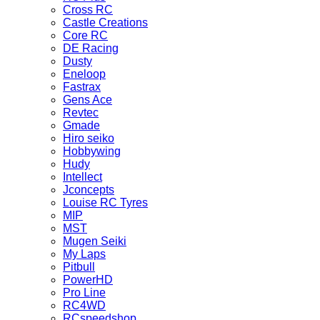
Cross RC
Castle Creations
Core RC
DE Racing
Dusty
Eneloop
Fastrax
Gens Ace
Revtec
Gmade
Hiro seiko
Hobbywing
Hudy
Intellect
Jconcepts
Louise RC Tyres
MIP
MST
Mugen Seiki
My Laps
Pitbull
PowerHD
Pro Line
RC4WD
RCspeedshop