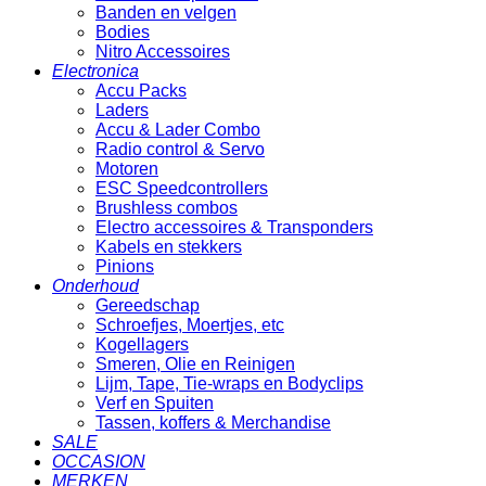
Banden en velgen
Bodies
Nitro Accessoires
Electronica
Accu Packs
Laders
Accu & Lader Combo
Radio control & Servo
Motoren
ESC Speedcontrollers
Brushless combos
Electro accessoires & Transponders
Kabels en stekkers
Pinions
Onderhoud
Gereedschap
Schroefjes, Moertjes, etc
Kogellagers
Smeren, Olie en Reinigen
Lijm, Tape, Tie-wraps en Bodyclips
Verf en Spuiten
Tassen, koffers & Merchandise
SALE
OCCASION
MERKEN