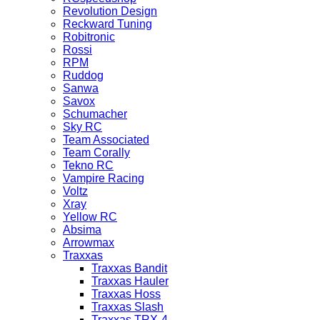
Revolution Design
Reckward Tuning
Robitronic
Rossi
RPM
Ruddog
Sanwa
Savox
Schumacher
Sky RC
Team Associated
Team Corally
Tekno RC
Vampire Racing
Voltz
Xray
Yellow RC
Absima
Arrowmax
Traxxas
Traxxas Bandit
Traxxas Hauler
Traxxas Hoss
Traxxas Slash
Traxxas TRX-4