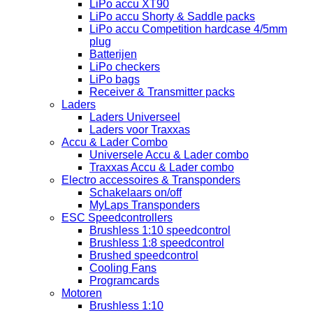
LiPo accu XT90
LiPo accu Shorty & Saddle packs
LiPo accu Competition hardcase 4/5mm
plug
Batterijen
LiPo checkers
LiPo bags
Receiver & Transmitter packs
Laders
Laders Universeel
Laders voor Traxxas
Accu & Lader Combo
Universele Accu & Lader combo
Traxxas Accu & Lader combo
Electro accessoires & Transponders
Schakelaars on/off
MyLaps Transponders
ESC Speedcontrollers
Brushless 1:10 speedcontrol
Brushless 1:8 speedcontrol
Brushed speedcontrol
Cooling Fans
Programcards
Motoren
Brushless 1:10