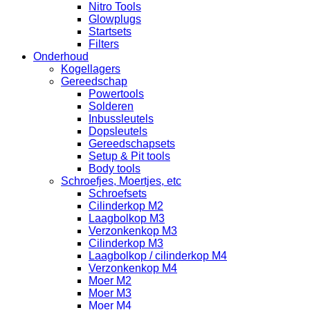
Nitro Tools
Glowplugs
Startsets
Filters
Onderhoud
Kogellagers
Gereedschap
Powertools
Solderen
Inbussleutels
Dopsleutels
Gereedschapsets
Setup & Pit tools
Body tools
Schroefjes, Moertjes, etc
Schroefsets
Cilinderkop M2
Laagbolkop M3
Verzonkenkop M3
Cilinderkop M3
Laagbolkop / cilinderkop M4
Verzonkenkop M4
Moer M2
Moer M3
Moer M4