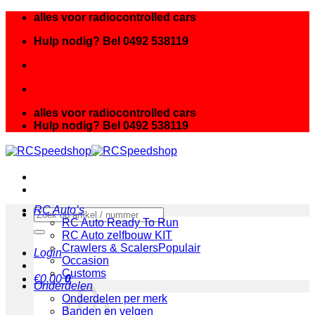
Ga
alles voor radiocontrolled cars
naar
Hulp nodig? Bel 0492 538119
inhoud
alles voor radiocontrolled cars
Hulp nodig? Bel 0492 538119
RC Auto’s
Zoeken
RC Auto Ready To Run
naar:
RC Auto zelfbouw KIT
Crawlers & Scalers
Login
Occasion
Customs
€
0.00
0
Onderdelen
Onderdelen per merk
Banden en velgen