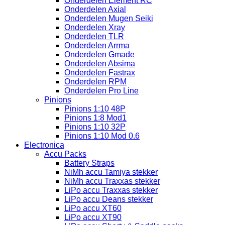
Onderdelen Element RC
Onderdelen Axial
Onderdelen Mugen Seiki
Onderdelen Xray
Onderdelen TLR
Onderdelen Arrma
Onderdelen Gmade
Onderdelen Absima
Onderdelen Fastrax
Onderdelen RPM
Onderdelen Pro Line
Pinions
Pinions 1:10 48P
Pinions 1:8 Mod1
Pinions 1:10 32P
Pinions 1:10 Mod 0.6
Electronica
Accu Packs
Battery Straps
NiMh accu Tamiya stekker
NiMh accu Traxxas stekker
LiPo accu Traxxas stekker
LiPo accu Deans stekker
LiPo accu XT60
LiPo accu XT90