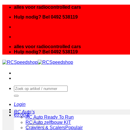
Ga
alles voor radiocontrolled cars
naar
Hulp nodig? Bel 0492 538119
inhoud
alles voor radiocontrolled cars
Hulp nodig? Bel 0492 538119
Zoeken
naar:
Login
RC Auto’s
€
0.00
0
RC Auto Ready To Run
RC Auto zelfbouw KIT
Crawlers & Scalers