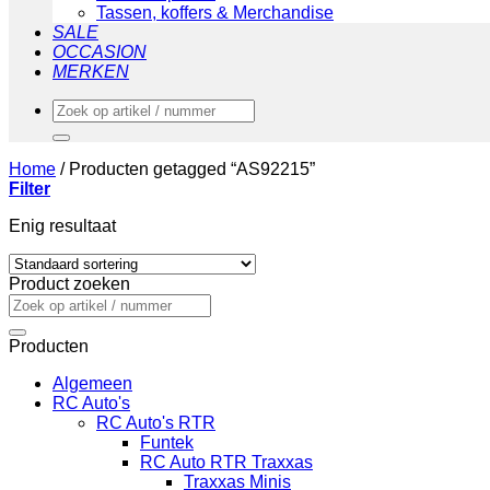
Tassen, koffers & Merchandise
SALE
OCCASION
MERKEN
Zoeken
naar:
Home
/
Producten getagged “AS92215”
Filter
Enig resultaat
Product zoeken
Zoeken
naar:
Producten
Algemeen
RC Auto's
RC Auto's RTR
Funtek
RC Auto RTR Traxxas
Traxxas Minis