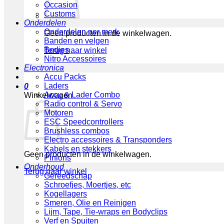
Occasion
Customs
Onderdelen
Onderdelen per merk
Geen producten in de winkelwagen.
Banden en velgen
Bodies
Terug naar winkel
Nitro Accessoires
Electronica
Accu Packs
Laders
0
Accu & Lader Combo
Winkelwagen
Radio control & Servo
Motoren
ESC Speedcontrollers
Brushless combos
Electro accessoires & Transponders
Kabels en stekkers
Geen producten in de winkelwagen.
Pinions
Onderhoud
Terug naar winkel
Gereedschap
Schroefjes, Moertjes, etc
Kogellagers
Smeren, Olie en Reinigen
Lijm, Tape, Tie-wraps en Bodyclips
Verf en Spuiten