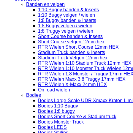
Banden en velgen
1:10 Buggy banden & Inserts
1:10 Buggy velgen / wielen
1:8 Buggy banden & Inserts
1:8 Buggy velgen / wielen
1:8 Truggy velgen / wielen
Short Course banden & Inserts
Short Course velgen 12mm hex
RTR Wielen Short Course 12mm HEX
Stadium Truck banden & Inserts
Stadium Truck Velgen 12mm hex
RTR Wielen 1:10 Stadium Truck 12mm HEX
RTR Wielen 1:10 Monster Truck Wielen 12
RTR Wielen 1:8 Monster / Truggy 17mm HE
RTR Wielen Maxx 3.8 Truggy 17mm HEX
RTR Wielen X-Maxx 24mm HEX
On road wielen
Bodies
Bodies Large-Scale UDR Xmaxx Kraton Limitl
Bodies 1:10 Buggy
Bodies 1:8 buggy
Bodies Short Course & Stadium truck
Bodies Monster Truck
Bodies LEDS
Bodies Styling