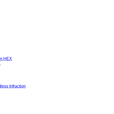
mm HEX
X
ess Infraction