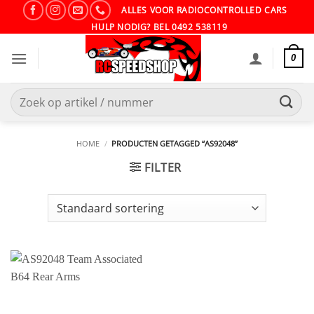
Ga
ALLES VOOR RADIOCONTROLLED CARS
naar
HULP NODIG? BEL 0492 538119
inhoud
0
Zoeken
naar:
HOME
/
PRODUCTEN GETAGGED “AS92048”
FILTER