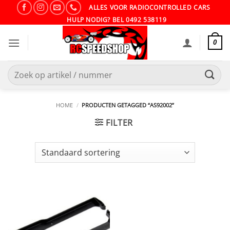
Ga
ALLES VOOR RADIOCONTROLLED CARS
naar
HULP NODIG? BEL 0492 538119
inhoud
0
Zoeken
naar:
HOME
/
PRODUCTEN GETAGGED “AS92002”
FILTER