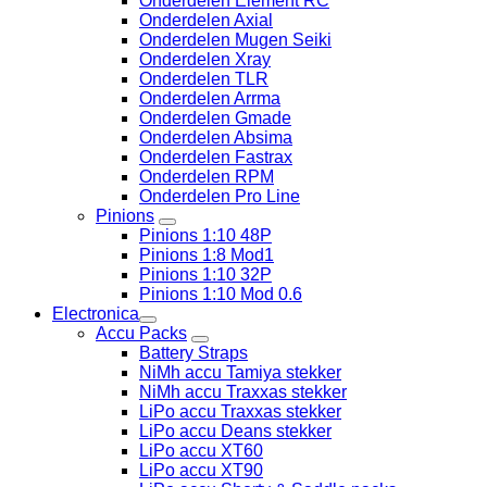
Onderdelen Element RC
Onderdelen Axial
Onderdelen Mugen Seiki
Onderdelen Xray
Onderdelen TLR
Onderdelen Arrma
Onderdelen Gmade
Onderdelen Absima
Onderdelen Fastrax
Onderdelen RPM
Onderdelen Pro Line
Pinions
Pinions 1:10 48P
Pinions 1:8 Mod1
Pinions 1:10 32P
Pinions 1:10 Mod 0.6
Electronica
Accu Packs
Battery Straps
NiMh accu Tamiya stekker
NiMh accu Traxxas stekker
LiPo accu Traxxas stekker
LiPo accu Deans stekker
LiPo accu XT60
LiPo accu XT90