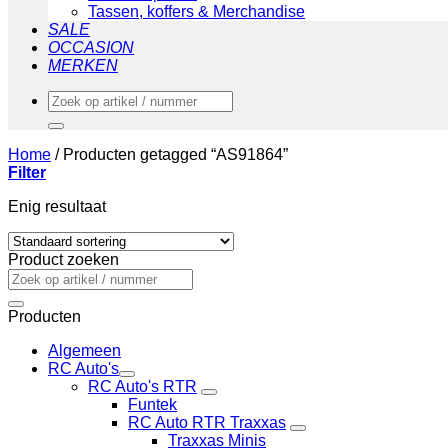
Tassen, koffers & Merchandise
SALE
OCCASION
MERKEN
Zoeken
naar:
Home
/
Producten getagged “AS91864”
Filter
Enig resultaat
Product zoeken
Zoeken
naar:
Producten
Algemeen
RC Auto's
RC Auto's RTR
Funtek
RC Auto RTR Traxxas
Traxxas Minis