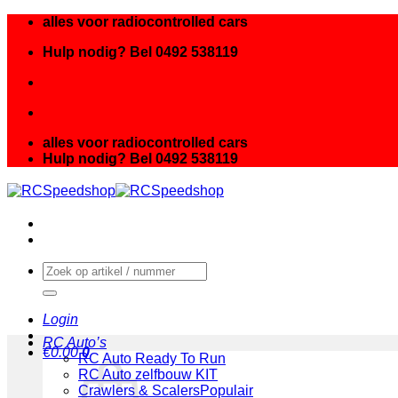
Ga
alles voor radiocontrolled cars
naar
Hulp nodig? Bel 0492 538119
inhoud
alles voor radiocontrolled cars
Hulp nodig? Bel 0492 538119
Zoeken
naar:
Login
RC Auto’s
€
0.00
0
RC Auto Ready To Run
RC Auto zelfbouw KIT
Crawlers & Scalers