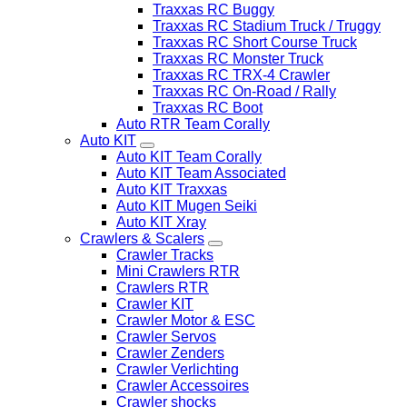
Traxxas RC Buggy
Traxxas RC Stadium Truck / Truggy
Traxxas RC Short Course Truck
Traxxas RC Monster Truck
Traxxas RC TRX-4 Crawler
Traxxas RC On-Road / Rally
Traxxas RC Boot
Auto RTR Team Corally
Auto KIT
Auto KIT Team Corally
Auto KIT Team Associated
Auto KIT Traxxas
Auto KIT Mugen Seiki
Auto KIT Xray
Crawlers & Scalers
Crawler Tracks
Mini Crawlers RTR
Crawlers RTR
Crawler KIT
Crawler Motor & ESC
Crawler Servos
Crawler Zenders
Crawler Verlichting
Crawler Accessoires
Crawler shocks