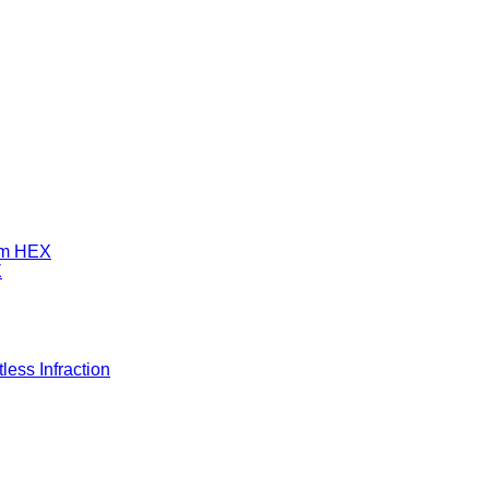
mm HEX
X
ess Infraction