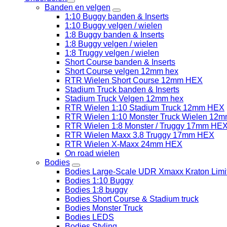
Banden en velgen
1:10 Buggy banden & Inserts
1:10 Buggy velgen / wielen
1:8 Buggy banden & Inserts
1:8 Buggy velgen / wielen
1:8 Truggy velgen / wielen
Short Course banden & Inserts
Short Course velgen 12mm hex
RTR Wielen Short Course 12mm HEX
Stadium Truck banden & Inserts
Stadium Truck Velgen 12mm hex
RTR Wielen 1:10 Stadium Truck 12mm HEX
RTR Wielen 1:10 Monster Truck Wielen 12
RTR Wielen 1:8 Monster / Truggy 17mm HE
RTR Wielen Maxx 3.8 Truggy 17mm HEX
RTR Wielen X-Maxx 24mm HEX
On road wielen
Bodies
Bodies Large-Scale UDR Xmaxx Kraton Limitl
Bodies 1:10 Buggy
Bodies 1:8 buggy
Bodies Short Course & Stadium truck
Bodies Monster Truck
Bodies LEDS
Bodies Styling