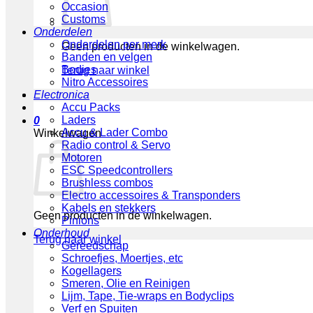
Occasion
Customs
Onderdelen
Onderdelen per merk
Geen producten in de winkelwagen.
Banden en velgen
Bodies
Terug naar winkel
Nitro Accessoires
Electronica
Accu Packs
Laders
0
Accu & Lader Combo
Winkelwagen
Radio control & Servo
Motoren
ESC Speedcontrollers
Brushless combos
Electro accessoires & Transponders
Kabels en stekkers
Geen producten in de winkelwagen.
Pinions
Onderhoud
Terug naar winkel
Gereedschap
Schroefjes, Moertjes, etc
Kogellagers
Smeren, Olie en Reinigen
Lijm, Tape, Tie-wraps en Bodyclips
Verf en Spuiten