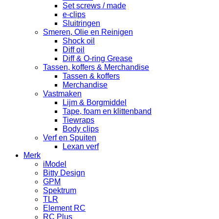
Set screws / made
e-clips
Sluitringen
Smeren, Olie en Reinigen
Shock oil
Diff oil
Diff & O-ring Grease
Tassen, koffers & Merchandise
Tassen & koffers
Merchandise
Vastmaken
Lijm & Borgmiddel
Tape, foam en klittenband
Tiewraps
Body clips
Verf en Spuiten
Lexan verf
Merk
iModel
Bitty Design
GPM
Spektrum
TLR
Element RC
RC Plus