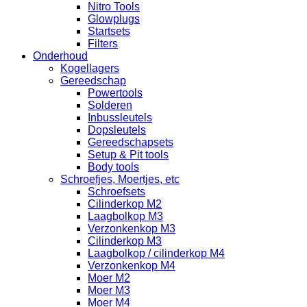
Nitro Tools
Glowplugs
Startsets
Filters
Onderhoud
Kogellagers
Gereedschap
Powertools
Solderen
Inbussleutels
Dopsleutels
Gereedschapsets
Setup & Pit tools
Body tools
Schroefjes, Moertjes, etc
Schroefsets
Cilinderkop M2
Laagbolkop M3
Verzonkenkop M3
Cilinderkop M3
Laagbolkop / cilinderkop M4
Verzonkenkop M4
Moer M2
Moer M3
Moer M4