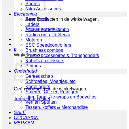
Bodies
Nitro Accessoires
Electronica
Geen producten in de winkelwagen.
Accu Packs
Laders
Terug naar winkel
Accu & Lader Combo
Radio control & Servo
Motoren
ESC Speedcontrollers
0
Brushless combos
Winkelwagen
Electro accessoires & Transponders
Kabels en stekkers
Pinions
Onderhoud
Gereedschap
Schroefjes, Moertjes, etc
Kogellagers
Geen producten in de winkelwagen.
Smeren, Olie en Reinigen
Lijm, Tape, Tie-wraps en Bodyclips
Terug naar winkel
Verf en Spuiten
Tassen, koffers & Merchandise
SALE
OCCASION
MERKEN