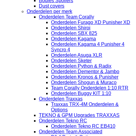
Bodies Spoilers
Dust covers
Onderdelen per merk
Onderdelen Team Corally
Onderdelen Furago XD Punisher XD
Onderdelen Shiroi
Onderdelen SBX 825
Onderdelen Kagama
Onderdelen Kagama 4 Punisher 4
Syncro 4
Onderdelen Asuga XLR
Onderdelen Sketer
Onderdelen Python & Radix
Onderdelen Dementor & Jambo
Onderdelen Kronos & Punisher
Onderdelen Shogun & Muraco
Team Corally Onderdelen 1:10 RTR
Onderdelen Buggy KIT 1:10
Onderdelen Traxxas
Traxxas TRX-4M Onderdelen &
Options
TEKNO & GPM Upgrades TRAXXAS
Onderdelen Tekno RC
Onderdelen Tekno RC EB410
Onderdelen Team Associated