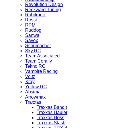
Revolution Design
Reckward Tuning
Robitronic
Rossi
RPM
Ruddog
Sanwa
Savox
Schumacher
Sky RC
Team Associated
Team Corally
Tekno RC
Vampire Racing
Voltz
Xray
Yellow RC
Absima
Arrowmax
Traxxas
Traxxas Bandit
Traxxas Hauler
Traxxas Hoss
Traxxas Slash
Traxxas TRX-4