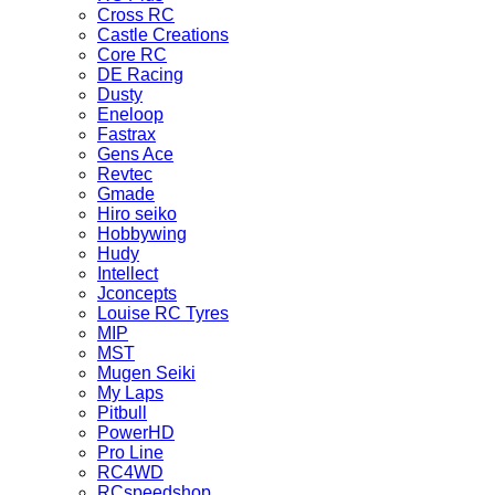
Cross RC
Castle Creations
Core RC
DE Racing
Dusty
Eneloop
Fastrax
Gens Ace
Revtec
Gmade
Hiro seiko
Hobbywing
Hudy
Intellect
Jconcepts
Louise RC Tyres
MIP
MST
Mugen Seiki
My Laps
Pitbull
PowerHD
Pro Line
RC4WD
RCspeedshop