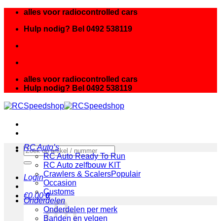
Ga
alles voor radiocontrolled cars
naar
Hulp nodig? Bel 0492 538119
inhoud
alles voor radiocontrolled cars
Hulp nodig? Bel 0492 538119
RC Auto’s
Zoeken
RC Auto Ready To Run
naar:
RC Auto zelfbouw KIT
Crawlers & Scalers
Login
Occasion
Customs
€
0.00
0
Onderdelen
Onderdelen per merk
Banden en velgen