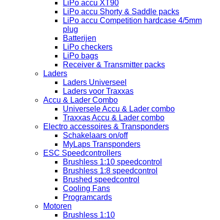
LiPo accu XT90
LiPo accu Shorty & Saddle packs
LiPo accu Competition hardcase 4/5mm
plug
Batterijen
LiPo checkers
LiPo bags
Receiver & Transmitter packs
Laders
Laders Universeel
Laders voor Traxxas
Accu & Lader Combo
Universele Accu & Lader combo
Traxxas Accu & Lader combo
Electro accessoires & Transponders
Schakelaars on/off
MyLaps Transponders
ESC Speedcontrollers
Brushless 1:10 speedcontrol
Brushless 1:8 speedcontrol
Brushed speedcontrol
Cooling Fans
Programcards
Motoren
Brushless 1:10