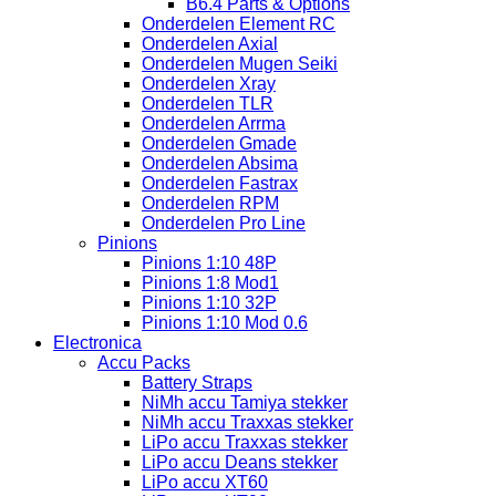
B6.4 Parts & Options
Onderdelen Element RC
Onderdelen Axial
Onderdelen Mugen Seiki
Onderdelen Xray
Onderdelen TLR
Onderdelen Arrma
Onderdelen Gmade
Onderdelen Absima
Onderdelen Fastrax
Onderdelen RPM
Onderdelen Pro Line
Pinions
Pinions 1:10 48P
Pinions 1:8 Mod1
Pinions 1:10 32P
Pinions 1:10 Mod 0.6
Electronica
Accu Packs
Battery Straps
NiMh accu Tamiya stekker
NiMh accu Traxxas stekker
LiPo accu Traxxas stekker
LiPo accu Deans stekker
LiPo accu XT60