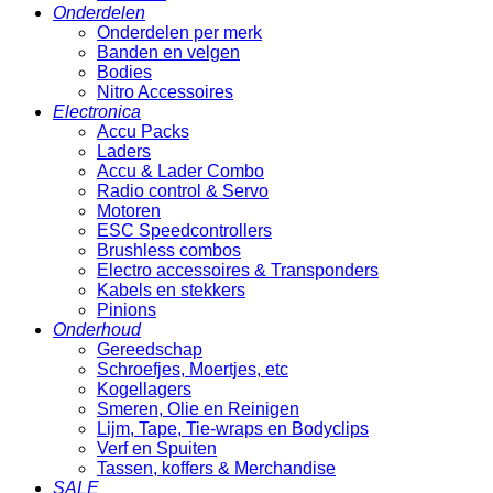
Onderdelen
Onderdelen per merk
Banden en velgen
Bodies
Nitro Accessoires
Electronica
Accu Packs
Laders
Accu & Lader Combo
Radio control & Servo
Motoren
ESC Speedcontrollers
Brushless combos
Electro accessoires & Transponders
Kabels en stekkers
Pinions
Onderhoud
Gereedschap
Schroefjes, Moertjes, etc
Kogellagers
Smeren, Olie en Reinigen
Lijm, Tape, Tie-wraps en Bodyclips
Verf en Spuiten
Tassen, koffers & Merchandise
SALE