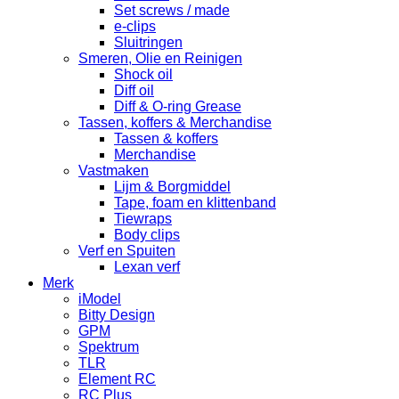
Set screws / made
e-clips
Sluitringen
Smeren, Olie en Reinigen
Shock oil
Diff oil
Diff & O-ring Grease
Tassen, koffers & Merchandise
Tassen & koffers
Merchandise
Vastmaken
Lijm & Borgmiddel
Tape, foam en klittenband
Tiewraps
Body clips
Verf en Spuiten
Lexan verf
Merk
iModel
Bitty Design
GPM
Spektrum
TLR
Element RC
RC Plus