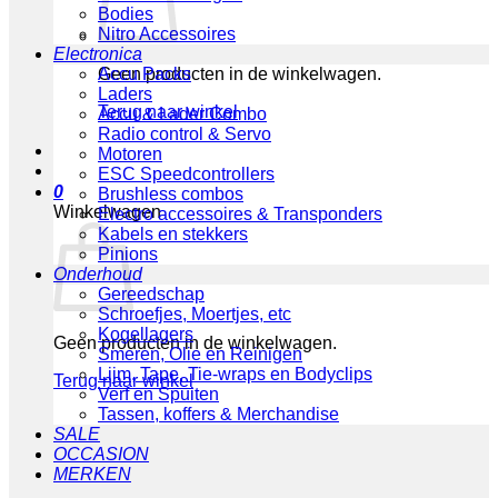
Bodies
Nitro Accessoires
Electronica
Geen producten in de winkelwagen.
Accu Packs
Laders
Terug naar winkel
Accu & Lader Combo
Radio control & Servo
Motoren
ESC Speedcontrollers
0
Brushless combos
Winkelwagen
Electro accessoires & Transponders
Kabels en stekkers
Pinions
Onderhoud
Gereedschap
Schroefjes, Moertjes, etc
Kogellagers
Geen producten in de winkelwagen.
Smeren, Olie en Reinigen
Lijm, Tape, Tie-wraps en Bodyclips
Terug naar winkel
Verf en Spuiten
Tassen, koffers & Merchandise
SALE
OCCASION
MERKEN