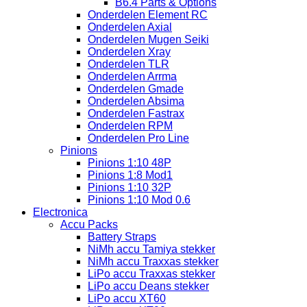
B6.4 Parts & Options
Onderdelen Element RC
Onderdelen Axial
Onderdelen Mugen Seiki
Onderdelen Xray
Onderdelen TLR
Onderdelen Arrma
Onderdelen Gmade
Onderdelen Absima
Onderdelen Fastrax
Onderdelen RPM
Onderdelen Pro Line
Pinions
Pinions 1:10 48P
Pinions 1:8 Mod1
Pinions 1:10 32P
Pinions 1:10 Mod 0.6
Electronica
Accu Packs
Battery Straps
NiMh accu Tamiya stekker
NiMh accu Traxxas stekker
LiPo accu Traxxas stekker
LiPo accu Deans stekker
LiPo accu XT60