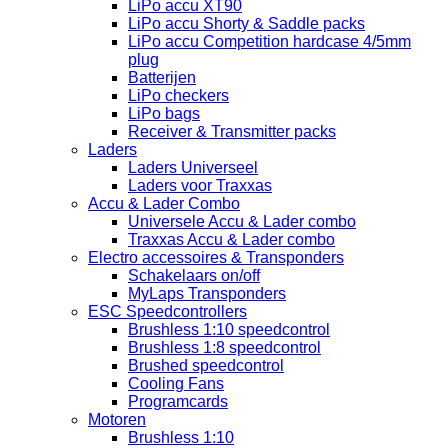
LiPo accu XT90
LiPo accu Shorty & Saddle packs
LiPo accu Competition hardcase 4/5mm
plug
Batterijen
LiPo checkers
LiPo bags
Receiver & Transmitter packs
Laders
Laders Universeel
Laders voor Traxxas
Accu & Lader Combo
Universele Accu & Lader combo
Traxxas Accu & Lader combo
Electro accessoires & Transponders
Schakelaars on/off
MyLaps Transponders
ESC Speedcontrollers
Brushless 1:10 speedcontrol
Brushless 1:8 speedcontrol
Brushed speedcontrol
Cooling Fans
Programcards
Motoren
Brushless 1:10