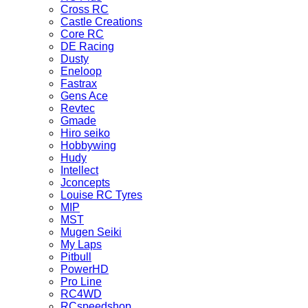
Cross RC
Castle Creations
Core RC
DE Racing
Dusty
Eneloop
Fastrax
Gens Ace
Revtec
Gmade
Hiro seiko
Hobbywing
Hudy
Intellect
Jconcepts
Louise RC Tyres
MIP
MST
Mugen Seiki
My Laps
Pitbull
PowerHD
Pro Line
RC4WD
RCspeedshop