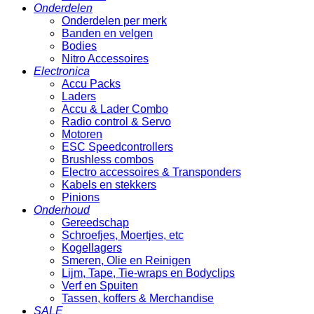
Onderdelen
Onderdelen per merk
Banden en velgen
Bodies
Nitro Accessoires
Electronica
Accu Packs
Laders
Accu & Lader Combo
Radio control & Servo
Motoren
ESC Speedcontrollers
Brushless combos
Electro accessoires & Transponders
Kabels en stekkers
Pinions
Onderhoud
Gereedschap
Schroefjes, Moertjes, etc
Kogellagers
Smeren, Olie en Reinigen
Lijm, Tape, Tie-wraps en Bodyclips
Verf en Spuiten
Tassen, koffers & Merchandise
SALE