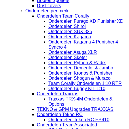
Bodies Spoilers
Dust covers
Onderdelen per merk
Onderdelen Team Corally
Onderdelen Furago XD Punisher XD
Onderdelen Shiroi
Onderdelen SBX 825
Onderdelen Kagama
Onderdelen Kagama 4 Punisher 4
Syncro 4
Onderdelen Asuga XLR
Onderdelen Sketer
Onderdelen Python & Radix
Onderdelen Dementor & Jambo
Onderdelen Kronos & Punisher
Onderdelen Shogun & Muraco
Team Corally Onderdelen 1:10 RTR
Onderdelen Buggy KIT 1:10
Onderdelen Traxxas
Traxxas TRX-4M Onderdelen &
Options
TEKNO & GPM Upgrades TRAXXAS
Onderdelen Tekno RC
Onderdelen Tekno RC EB410
Onderdelen Team Associated