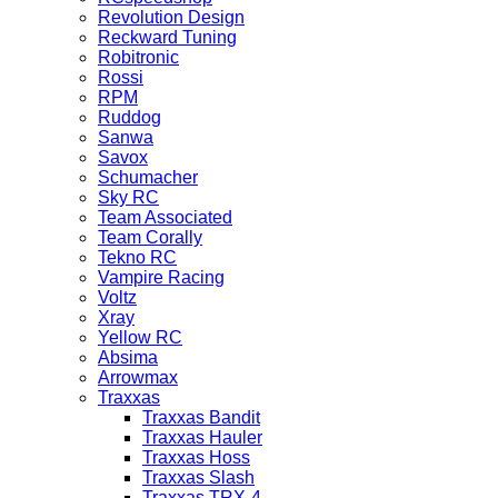
Revolution Design
Reckward Tuning
Robitronic
Rossi
RPM
Ruddog
Sanwa
Savox
Schumacher
Sky RC
Team Associated
Team Corally
Tekno RC
Vampire Racing
Voltz
Xray
Yellow RC
Absima
Arrowmax
Traxxas
Traxxas Bandit
Traxxas Hauler
Traxxas Hoss
Traxxas Slash
Traxxas TRX-4