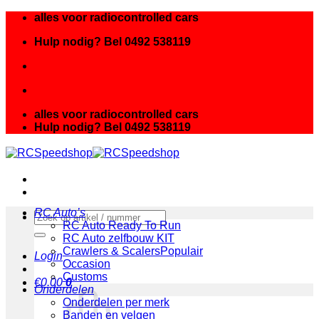
Ga
alles voor radiocontrolled cars
naar
Hulp nodig? Bel 0492 538119
inhoud
alles voor radiocontrolled cars
Hulp nodig? Bel 0492 538119
RC Auto’s
Zoeken
RC Auto Ready To Run
naar:
RC Auto zelfbouw KIT
Crawlers & Scalers
Login
Occasion
Customs
€
0.00
0
Onderdelen
Onderdelen per merk
Banden en velgen