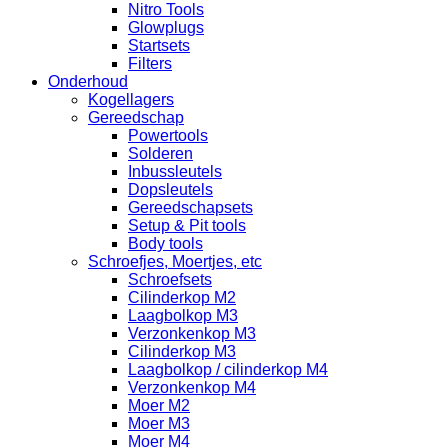
Nitro Tools
Glowplugs
Startsets
Filters
Onderhoud
Kogellagers
Gereedschap
Powertools
Solderen
Inbussleutels
Dopsleutels
Gereedschapsets
Setup & Pit tools
Body tools
Schroefjes, Moertjes, etc
Schroefsets
Cilinderkop M2
Laagbolkop M3
Verzonkenkop M3
Cilinderkop M3
Laagbolkop / cilinderkop M4
Verzonkenkop M4
Moer M2
Moer M3
Moer M4