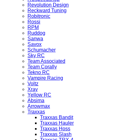
Revolution Design
Reckward Tuning
Robitronic
Rossi
RPM
Ruddog
Sanwa
Savox
Schumacher
Sky RC
Team Associated
Team Corally
Tekno RC
Vampire Racing
Voltz
Xray
Yellow RC
Absima
Arrowmax
Traxxas
Traxxas Bandit
Traxxas Hauler
Traxxas Hoss
Traxxas Slash
Traxxas TRX-4