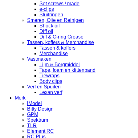
Set screws / made
e-clips
Sluitringen
Smeren, Olie en Reinigen
Shock oil
Diff oil
Diff & O-ring Grease
Tassen, koffers & Merchandise
Tassen & koffers
Merchandise
Vastmaken
Lijm & Borgmiddel
Tape, foam en klittenband
Tiewraps
Body clips
Verf en Spuiten
Lexan verf
Merk
iModel
Bitty Design
GPM
Spektrum
TLR
Element RC
RC Plus