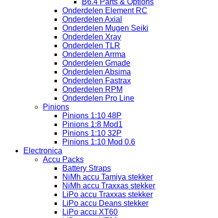
B6.4 Parts & Options
Onderdelen Element RC
Onderdelen Axial
Onderdelen Mugen Seiki
Onderdelen Xray
Onderdelen TLR
Onderdelen Arrma
Onderdelen Gmade
Onderdelen Absima
Onderdelen Fastrax
Onderdelen RPM
Onderdelen Pro Line
Pinions
Pinions 1:10 48P
Pinions 1:8 Mod1
Pinions 1:10 32P
Pinions 1:10 Mod 0.6
Electronica
Accu Packs
Battery Straps
NiMh accu Tamiya stekker
NiMh accu Traxxas stekker
LiPo accu Traxxas stekker
LiPo accu Deans stekker
LiPo accu XT60