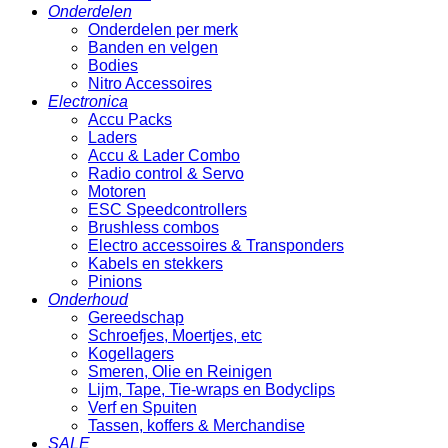
Onderdelen
Onderdelen per merk
Banden en velgen
Bodies
Nitro Accessoires
Electronica
Accu Packs
Laders
Accu & Lader Combo
Radio control & Servo
Motoren
ESC Speedcontrollers
Brushless combos
Electro accessoires & Transponders
Kabels en stekkers
Pinions
Onderhoud
Gereedschap
Schroefjes, Moertjes, etc
Kogellagers
Smeren, Olie en Reinigen
Lijm, Tape, Tie-wraps en Bodyclips
Verf en Spuiten
Tassen, koffers & Merchandise
SALE