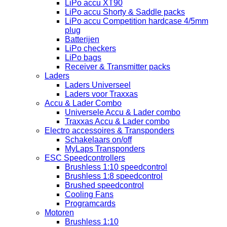
LiPo accu XT90
LiPo accu Shorty & Saddle packs
LiPo accu Competition hardcase 4/5mm
plug
Batterijen
LiPo checkers
LiPo bags
Receiver & Transmitter packs
Laders
Laders Universeel
Laders voor Traxxas
Accu & Lader Combo
Universele Accu & Lader combo
Traxxas Accu & Lader combo
Electro accessoires & Transponders
Schakelaars on/off
MyLaps Transponders
ESC Speedcontrollers
Brushless 1:10 speedcontrol
Brushless 1:8 speedcontrol
Brushed speedcontrol
Cooling Fans
Programcards
Motoren
Brushless 1:10