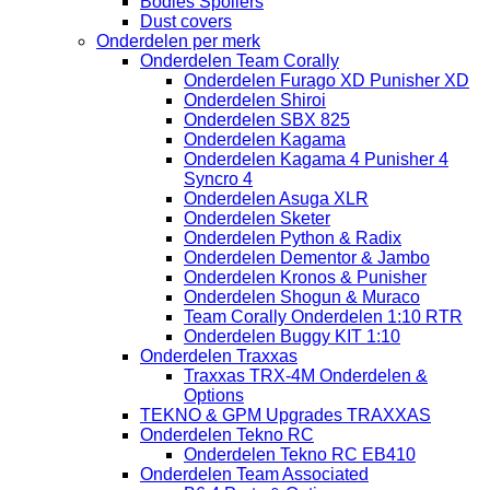
Bodies Spoilers
Dust covers
Onderdelen per merk
Onderdelen Team Corally
Onderdelen Furago XD Punisher XD
Onderdelen Shiroi
Onderdelen SBX 825
Onderdelen Kagama
Onderdelen Kagama 4 Punisher 4
Syncro 4
Onderdelen Asuga XLR
Onderdelen Sketer
Onderdelen Python & Radix
Onderdelen Dementor & Jambo
Onderdelen Kronos & Punisher
Onderdelen Shogun & Muraco
Team Corally Onderdelen 1:10 RTR
Onderdelen Buggy KIT 1:10
Onderdelen Traxxas
Traxxas TRX-4M Onderdelen &
Options
TEKNO & GPM Upgrades TRAXXAS
Onderdelen Tekno RC
Onderdelen Tekno RC EB410
Onderdelen Team Associated