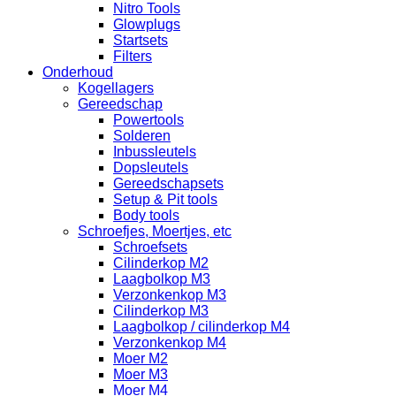
Nitro Tools
Glowplugs
Startsets
Filters
Onderhoud
Kogellagers
Gereedschap
Powertools
Solderen
Inbussleutels
Dopsleutels
Gereedschapsets
Setup & Pit tools
Body tools
Schroefjes, Moertjes, etc
Schroefsets
Cilinderkop M2
Laagbolkop M3
Verzonkenkop M3
Cilinderkop M3
Laagbolkop / cilinderkop M4
Verzonkenkop M4
Moer M2
Moer M3
Moer M4