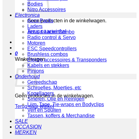
Bodies
Nitro Accessoires
Electronica
Geen producten in de winkelwagen.
Accu Packs
Laders
Terug naar winkel
Accu & Lader Combo
Radio control & Servo
Motoren
ESC Speedcontrollers
0
Brushless combos
Winkelwagen
Electro accessoires & Transponders
Kabels en stekkers
Pinions
Onderhoud
Gereedschap
Schroefjes, Moertjes, etc
Kogellagers
Geen producten in de winkelwagen.
Smeren, Olie en Reinigen
Lijm, Tape, Tie-wraps en Bodyclips
Terug naar winkel
Verf en Spuiten
Tassen, koffers & Merchandise
SALE
OCCASION
MERKEN