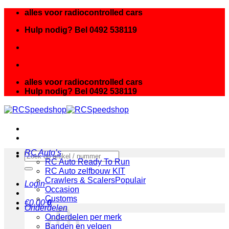
Ga
alles voor radiocontrolled cars
naar
Hulp nodig? Bel 0492 538119
inhoud
alles voor radiocontrolled cars
Hulp nodig? Bel 0492 538119
RC Auto’s
Zoeken
RC Auto Ready To Run
naar:
RC Auto zelfbouw KIT
Crawlers & Scalers
Login
Occasion
Customs
€
0.00
0
Onderdelen
Onderdelen per merk
Banden en velgen