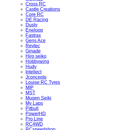
Cross RC
Castle Creations
Core RC
DE Racing
Dusty
Eneloop
Fastrax
Gens Ace
Revtec
Gmade
Hiro seiko
Hobbywing
Hudy
Intellect
Jconcepts
Louise RC Tyres
MIP
MST
Mugen Seiki
My Laps
Pitbull
PowerHD
Pro Line
RC4WD
RCspeedshop