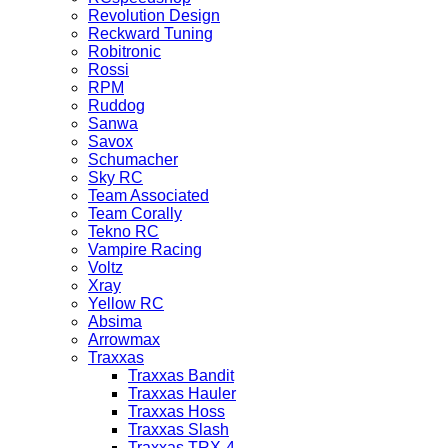
Revolution Design
Reckward Tuning
Robitronic
Rossi
RPM
Ruddog
Sanwa
Savox
Schumacher
Sky RC
Team Associated
Team Corally
Tekno RC
Vampire Racing
Voltz
Xray
Yellow RC
Absima
Arrowmax
Traxxas
Traxxas Bandit
Traxxas Hauler
Traxxas Hoss
Traxxas Slash
Traxxas TRX-4