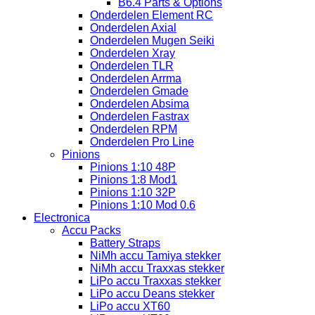
B6.4 Parts & Options
Onderdelen Element RC
Onderdelen Axial
Onderdelen Mugen Seiki
Onderdelen Xray
Onderdelen TLR
Onderdelen Arrma
Onderdelen Gmade
Onderdelen Absima
Onderdelen Fastrax
Onderdelen RPM
Onderdelen Pro Line
Pinions
Pinions 1:10 48P
Pinions 1:8 Mod1
Pinions 1:10 32P
Pinions 1:10 Mod 0.6
Electronica
Accu Packs
Battery Straps
NiMh accu Tamiya stekker
NiMh accu Traxxas stekker
LiPo accu Traxxas stekker
LiPo accu Deans stekker
LiPo accu XT60