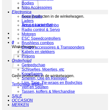
Bodies
Nitro Accessoires
Electronica
Geen producten in de winkelwagen.
Accu Packs
Laders
Terug naar winkel
Accu & Lader Combo
Radio control & Servo
Motoren
ESC Speedcontrollers
0
Brushless combos
Winkelwagen
Electro accessoires & Transponders
Kabels en stekkers
Pinions
Onderhoud
Gereedschap
Schroefjes, Moertjes, etc
Kogellagers
Geen producten in de winkelwagen.
Smeren, Olie en Reinigen
Lijm, Tape, Tie-wraps en Bodyclips
Terug naar winkel
Verf en Spuiten
Tassen, koffers & Merchandise
SALE
OCCASION
MERKEN