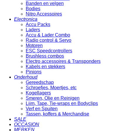
Banden en velgen
Bodies
Nitro Accessoires
Electronica
Accu Packs
Laders
Accu & Lader Combo
Radio control & Servo
Motoren
ESC Speedcontrollers
Brushless combos
Electro accessoires & Transponders
Kabels en stekkers
Pinions
Onderhoud
Gereedschap
Schroefjes, Moertjes, etc
Kogellagers
Smeren, Olie en Reinigen
Lijm, Tape, Tie-wraps en Bodyclips
Verf en Spuiten
Tassen, koffers & Merchandise
SALE
OCCASION
MERKEN