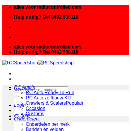
Ga
alles voor radiocontrolled cars
naar
Hulp nodig? Bel 0492 538119
inhoud
alles voor radiocontrolled cars
Hulp nodig? Bel 0492 538119
RC Auto’s
Zoeken
RC Auto Ready To Run
naar:
RC Auto zelfbouw KIT
Crawlers & Scalers
Login
Occasion
Customs
€
0.00
0
Onderdelen
Onderdelen per merk
Banden en velgen