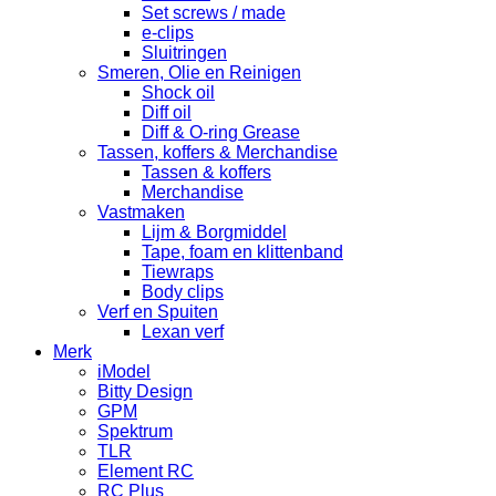
Set screws / made
e-clips
Sluitringen
Smeren, Olie en Reinigen
Shock oil
Diff oil
Diff & O-ring Grease
Tassen, koffers & Merchandise
Tassen & koffers
Merchandise
Vastmaken
Lijm & Borgmiddel
Tape, foam en klittenband
Tiewraps
Body clips
Verf en Spuiten
Lexan verf
Merk
iModel
Bitty Design
GPM
Spektrum
TLR
Element RC
RC Plus