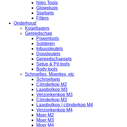
Nitro Tools
Glowplugs
Startsets
Filters
Onderhoud
Kogellagers
Gereedschap
Powertools
Solderen
Inbussleutels
Dopsleutels
Gereedschapsets
Setup & Pit tools
Body tools
Schroefjes, Moertjes, etc
Schroefsets
Cilinderkop M2
Laagbolkop M3
Verzonkenkop M3
Cilinderkop M3
Laagbolkop / cilinderkop M4
Verzonkenkop M4
Moer M2
Moer M3
Moer M4