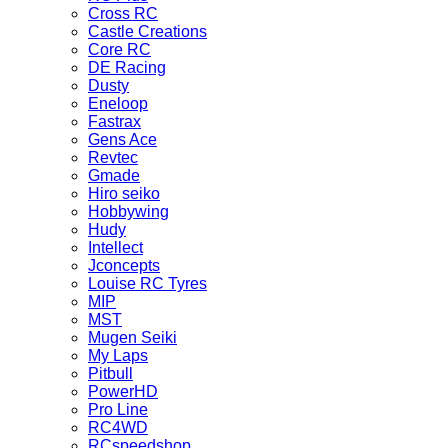
Cross RC
Castle Creations
Core RC
DE Racing
Dusty
Eneloop
Fastrax
Gens Ace
Revtec
Gmade
Hiro seiko
Hobbywing
Hudy
Intellect
Jconcepts
Louise RC Tyres
MIP
MST
Mugen Seiki
My Laps
Pitbull
PowerHD
Pro Line
RC4WD
RCspeedshop