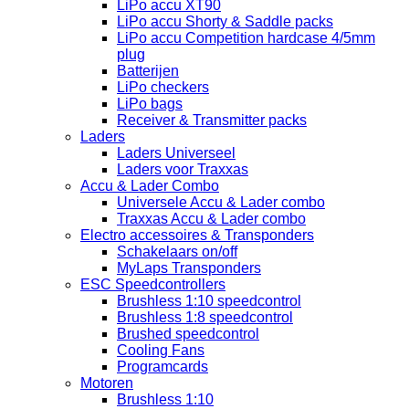
LiPo accu XT90
LiPo accu Shorty & Saddle packs
LiPo accu Competition hardcase 4/5mm
plug
Batterijen
LiPo checkers
LiPo bags
Receiver & Transmitter packs
Laders
Laders Universeel
Laders voor Traxxas
Accu & Lader Combo
Universele Accu & Lader combo
Traxxas Accu & Lader combo
Electro accessoires & Transponders
Schakelaars on/off
MyLaps Transponders
ESC Speedcontrollers
Brushless 1:10 speedcontrol
Brushless 1:8 speedcontrol
Brushed speedcontrol
Cooling Fans
Programcards
Motoren
Brushless 1:10