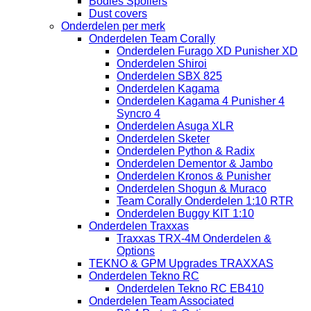
Bodies Spoilers
Dust covers
Onderdelen per merk
Onderdelen Team Corally
Onderdelen Furago XD Punisher XD
Onderdelen Shiroi
Onderdelen SBX 825
Onderdelen Kagama
Onderdelen Kagama 4 Punisher 4
Syncro 4
Onderdelen Asuga XLR
Onderdelen Sketer
Onderdelen Python & Radix
Onderdelen Dementor & Jambo
Onderdelen Kronos & Punisher
Onderdelen Shogun & Muraco
Team Corally Onderdelen 1:10 RTR
Onderdelen Buggy KIT 1:10
Onderdelen Traxxas
Traxxas TRX-4M Onderdelen &
Options
TEKNO & GPM Upgrades TRAXXAS
Onderdelen Tekno RC
Onderdelen Tekno RC EB410
Onderdelen Team Associated