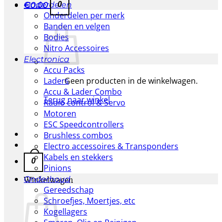
0
Onderdelen
€
0.00
Onderdelen per merk
Banden en velgen
Bodies
Nitro Accessoires
Electronica
Accu Packs
Geen producten in de winkelwagen.
Laders
Accu & Lader Combo
Terug naar winkel
Radio control & Servo
Motoren
ESC Speedcontrollers
Brushless combos
Electro accessoires & Transponders
Kabels en stekkers
0
Pinions
Winkelwagen
Onderhoud
Gereedschap
Schroefjes, Moertjes, etc
Kogellagers