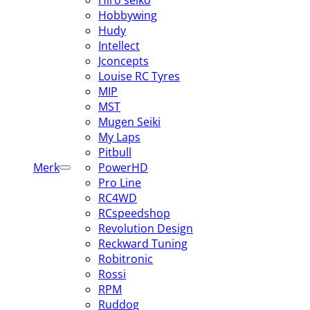
Hiro seiko
Hobbywing
Hudy
Intellect
Jconcepts
Louise RC Tyres
MIP
MST
Mugen Seiki
My Laps
Pitbull
Merk
PowerHD
Pro Line
RC4WD
RCspeedshop
Revolution Design
Reckward Tuning
Robitronic
Rossi
RPM
Ruddog