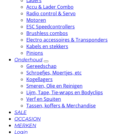
Laders
Accu & Lader Combo
Radio control & Servo
Motoren
ESC Speedcontrollers
Brushless combos
Electro accessoires & Transponders
Kabels en stekkers
Pinions
Onderhoud
Gereedschap
Schroefjes, Moertjes, etc
Kogellagers
Smeren, Olie en Reinigen
Lijm, Tape, Tie-wraps en Bodyclips
Verf en Spuiten
Tassen, koffers & Merchandise
SALE
OCCASION
MERKEN
Login