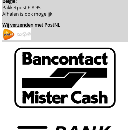
België:
Pakketpost € 8.95
Afhalen is ook mogelijk
Wij verzenden met PostNL
B
T