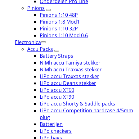
Onderdelen Pro Line
Pinions
Pinions 1:10 48P
Pinions 1:8 Mod1
Pinions 1:10 32P
Pinions 1:10 Mod 0.6
Electronica
Accu Packs
Battery Straps
NiMh accu Tamiya stekker
NiMh accu Traxxas stekker
LiPo accu Traxxas stekker
LiPo accu Deans stekker
LiPo accu XT60
LiPo accu XT90
LiPo accu Shorty & Saddle packs
LiPo accu Competition hardcase 4/5mm
plug
Batterijen
LiPo checkers
LiPo bags