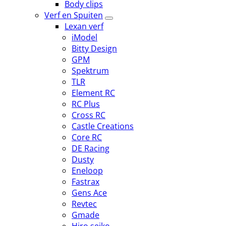
Body clips
Verf en Spuiten
Lexan verf
iModel
Bitty Design
GPM
Spektrum
TLR
Element RC
RC Plus
Cross RC
Castle Creations
Core RC
DE Racing
Dusty
Eneloop
Fastrax
Gens Ace
Revtec
Gmade