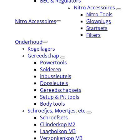
BEC & Regulators
Nitro Accessoires
Nitro Tools
Nitro Accessoires
Glowplugs
Startsets
Filters
Onderhoud
Kogellagers
Gereedschap
Powertools
Solderen
Inbussleutels
Dopsleutels
Gereedschapsets
Setup & Pit tools
Body tools
Schroefjes, Moertjes, etc
Schroefsets
Cilinderkop M2
Laagbolkop M3
Verzonkenkop M3