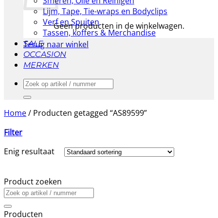
Smeren, Olie en Reinigen
Lijm, Tape, Tie-wraps en Bodyclips
Verf en Spuiten
Geen producten in de winkelwagen.
Tassen, koffers & Merchandise
Terug naar winkel
SALE
OCCASION
MERKEN
Zoeken
naar:
Home
/
Producten getagged “AS89599”
Filter
Enig resultaat
Product zoeken
Zoeken
naar:
Producten