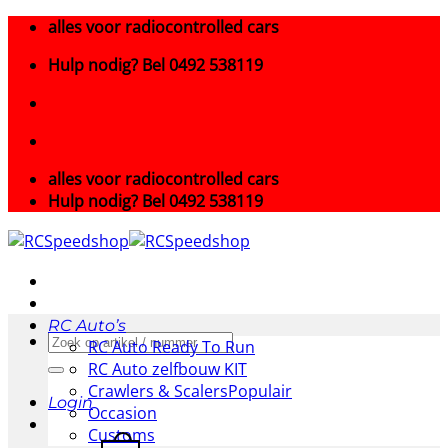
Ga
alles voor radiocontrolled cars
naar
Hulp nodig? Bel 0492 538119
inhoud
alles voor radiocontrolled cars
Hulp nodig? Bel 0492 538119
RC Auto’s
Zoeken
RC Auto Ready To Run
naar:
RC Auto zelfbouw KIT
Crawlers & Scalers
Login
Occasion
Customs