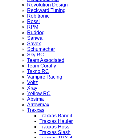
Revolution Design
Reckward Tuning
Robitronic
Rossi
RPM
Ruddog
Sanwa
Savox
Schumacher
Sky RC
Team Associated
Team Corally
Tekno RC
Vampire Racing
Voltz
Xray
Yellow RC
Absima
Arrowmax
Traxxas
Traxxas Bandit
Traxxas Hauler
Traxxas Hoss
Traxxas Slash
Traxxas TRX-4