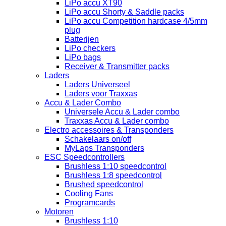
LiPo accu XT90
LiPo accu Shorty & Saddle packs
LiPo accu Competition hardcase 4/5mm
plug
Batterijen
LiPo checkers
LiPo bags
Receiver & Transmitter packs
Laders
Laders Universeel
Laders voor Traxxas
Accu & Lader Combo
Universele Accu & Lader combo
Traxxas Accu & Lader combo
Electro accessoires & Transponders
Schakelaars on/off
MyLaps Transponders
ESC Speedcontrollers
Brushless 1:10 speedcontrol
Brushless 1:8 speedcontrol
Brushed speedcontrol
Cooling Fans
Programcards
Motoren
Brushless 1:10