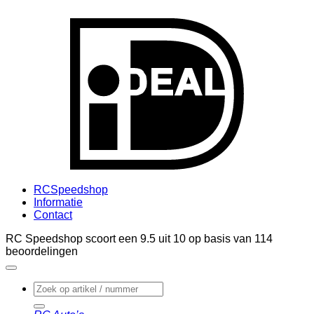
I
RCSpeedshop
Informatie
Contact
RC Speedshop scoort een
9.5
uit
10
op basis van
114
beoordelingen
Zoeken
naar: