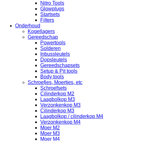
Nitro Tools
Glowplugs
Startsets
Filters
Onderhoud
Kogellagers
Gereedschap
Powertools
Solderen
Inbussleutels
Dopsleutels
Gereedschapsets
Setup & Pit tools
Body tools
Schroefjes, Moertjes, etc
Schroefsets
Cilinderkop M2
Laagbolkop M3
Verzonkenkop M3
Cilinderkop M3
Laagbolkop / cilinderkop M4
Verzonkenkop M4
Moer M2
Moer M3
Moer M4