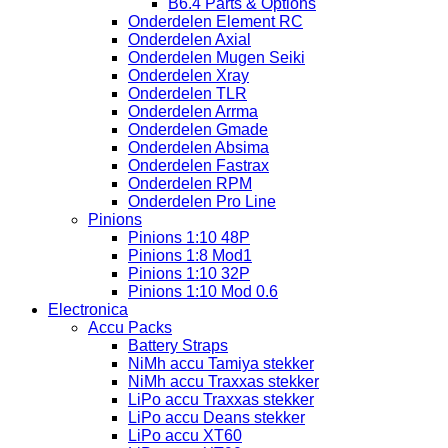
B6.4 Parts & Options
Onderdelen Element RC
Onderdelen Axial
Onderdelen Mugen Seiki
Onderdelen Xray
Onderdelen TLR
Onderdelen Arrma
Onderdelen Gmade
Onderdelen Absima
Onderdelen Fastrax
Onderdelen RPM
Onderdelen Pro Line
Pinions
Pinions 1:10 48P
Pinions 1:8 Mod1
Pinions 1:10 32P
Pinions 1:10 Mod 0.6
Electronica
Accu Packs
Battery Straps
NiMh accu Tamiya stekker
NiMh accu Traxxas stekker
LiPo accu Traxxas stekker
LiPo accu Deans stekker
LiPo accu XT60