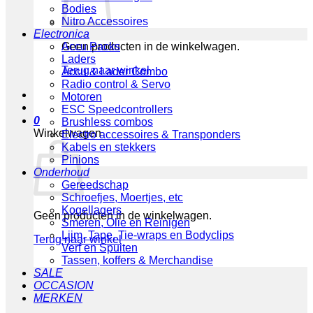
Bodies
Nitro Accessoires
Electronica
Geen producten in de winkelwagen.
Accu Packs
Laders
Terug naar winkel
Accu & Lader Combo
Radio control & Servo
Motoren
ESC Speedcontrollers
0
Brushless combos
Winkelwagen
Electro accessoires & Transponders
Kabels en stekkers
Pinions
Onderhoud
Gereedschap
Schroefjes, Moertjes, etc
Kogellagers
Geen producten in de winkelwagen.
Smeren, Olie en Reinigen
Lijm, Tape, Tie-wraps en Bodyclips
Terug naar winkel
Verf en Spuiten
Tassen, koffers & Merchandise
SALE
OCCASION
MERKEN