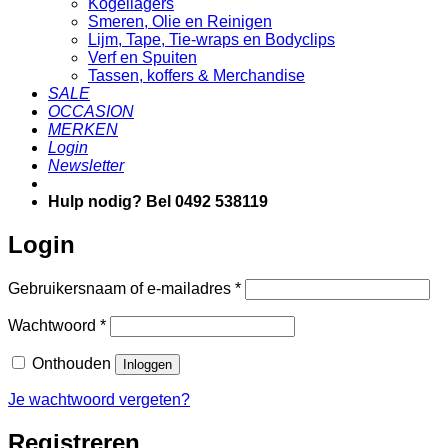
Kogellagers
Smeren, Olie en Reinigen
Lijm, Tape, Tie-wraps en Bodyclips
Verf en Spuiten
Tassen, koffers & Merchandise
SALE
OCCASION
MERKEN
Login
Newsletter
Hulp nodig? Bel 0492 538119
Login
Vereist
Gebruikersnaam of e-mailadres
*
Vereist
Wachtwoord
*
Onthouden
Inloggen
Je wachtwoord vergeten?
Registreren