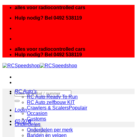
Ga
alles voor radiocontrolled cars
naar
Hulp nodig? Bel 0492 538119
inhoud
alles voor radiocontrolled cars
Hulp nodig? Bel 0492 538119
RC Auto’s
Zoeken
RC Auto Ready To Run
naar:
RC Auto zelfbouw KIT
Crawlers & Scalers
Login
Occasion
Customs
€
0.00
0
Onderdelen
Onderdelen per merk
Banden en velgen