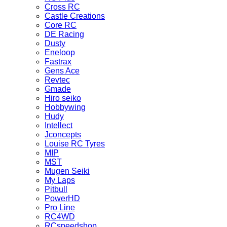
Cross RC
Castle Creations
Core RC
DE Racing
Dusty
Eneloop
Fastrax
Gens Ace
Revtec
Gmade
Hiro seiko
Hobbywing
Hudy
Intellect
Jconcepts
Louise RC Tyres
MIP
MST
Mugen Seiki
My Laps
Pitbull
PowerHD
Pro Line
RC4WD
RCspeedshop