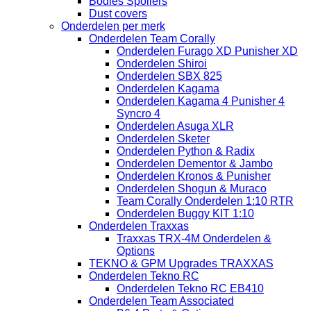
Bodies Spoilers
Dust covers
Onderdelen per merk
Onderdelen Team Corally
Onderdelen Furago XD Punisher XD
Onderdelen Shiroi
Onderdelen SBX 825
Onderdelen Kagama
Onderdelen Kagama 4 Punisher 4
Syncro 4
Onderdelen Asuga XLR
Onderdelen Sketer
Onderdelen Python & Radix
Onderdelen Dementor & Jambo
Onderdelen Kronos & Punisher
Onderdelen Shogun & Muraco
Team Corally Onderdelen 1:10 RTR
Onderdelen Buggy KIT 1:10
Onderdelen Traxxas
Traxxas TRX-4M Onderdelen &
Options
TEKNO & GPM Upgrades TRAXXAS
Onderdelen Tekno RC
Onderdelen Tekno RC EB410
Onderdelen Team Associated