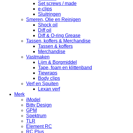
Set screws / made
e-clips
Sluitringen
Smeren, Olie en Reinigen
Shock oil
Diff oil
Diff & O-ring Grease
Tassen, koffers & Merchandise
Tassen & koffers
Merchandise
Vastmaken
Lijm & Borgmiddel
Tape, foam en klittenband
Tiewraps
Body clips
Verf en Spuiten
Lexan verf
Merk
iModel
Bitty Design
GPM
Spektrum
TLR
Element RC
RC Plus