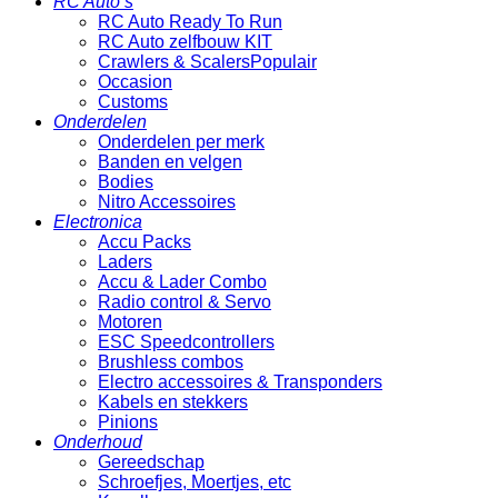
RC Auto’s
RC Auto Ready To Run
RC Auto zelfbouw KIT
Crawlers & Scalers
Occasion
Customs
Onderdelen
Onderdelen per merk
Banden en velgen
Bodies
Nitro Accessoires
Electronica
Accu Packs
Laders
Accu & Lader Combo
Radio control & Servo
Motoren
ESC Speedcontrollers
Brushless combos
Electro accessoires & Transponders
Kabels en stekkers
Pinions
Onderhoud
Gereedschap
Schroefjes, Moertjes, etc