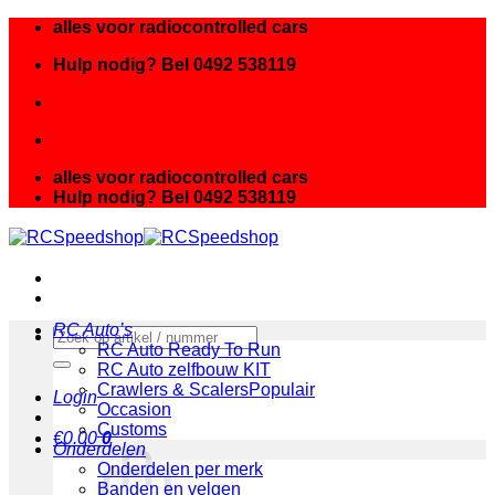
Ga
alles voor radiocontrolled cars
naar
Hulp nodig? Bel 0492 538119
inhoud
alles voor radiocontrolled cars
Hulp nodig? Bel 0492 538119
RC Auto’s
Zoeken
RC Auto Ready To Run
naar:
RC Auto zelfbouw KIT
Crawlers & Scalers
Login
Occasion
Customs
€
0.00
0
Onderdelen
Onderdelen per merk
Banden en velgen