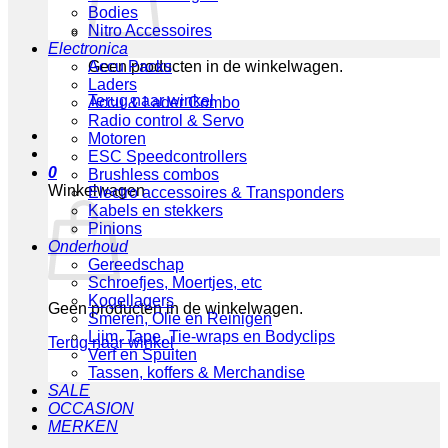
Bodies
Nitro Accessoires
Electronica
Geen producten in de winkelwagen.
Accu Packs
Laders
Terug naar winkel
Accu & Lader Combo
Radio control & Servo
Motoren
ESC Speedcontrollers
0
Brushless combos
Winkelwagen
Electro accessoires & Transponders
Kabels en stekkers
Pinions
Onderhoud
Gereedschap
Schroefjes, Moertjes, etc
Kogellagers
Geen producten in de winkelwagen.
Smeren, Olie en Reinigen
Lijm, Tape, Tie-wraps en Bodyclips
Terug naar winkel
Verf en Spuiten
Tassen, koffers & Merchandise
SALE
OCCASION
MERKEN