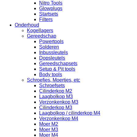
Nitro Tools
Glowplugs
Startsets
Filters
Onderhoud
Kogellagers
Gereedschap
Powertools
Solderen
Inbussleutels
Dopsleutels
Gereedschapsets
Setup & Pit tools
Body tools
Schroefjes, Moertjes, etc
Schroefsets
Cilinderkop M2
Laagbolkop M3
Verzonkenkop M3
Cilinderkop M3
Laagbolkop / cilinderkop M4
Verzonkenkop M4
Moer M2
Moer M3
Moer M4