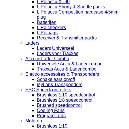
LiPo accu XT90
LiPo accu Shorty & Saddle packs
LiPo accu Competition hardcase 4/5mm
plug
Batterijen
LiPo checkers
LiPo bags
Receiver & Transmitter packs
Laders
Laders Universeel
Laders voor Traxxas
Accu & Lader Combo
Universele Accu & Lader combo
Traxxas Accu & Lader combo
Electro accessoires & Transponders
Schakelaars on/off
MyLaps Transponders
ESC Speedcontrollers
Brushless 1:10 speedcontrol
Brushless 1:8 speedcontrol
Brushed speedcontrol
Cooling Fans
Programcards
Motoren
Brushless 1:10