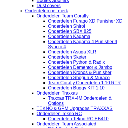
Bodies Spoilers
Dust covers
Onderdelen per merk
Onderdelen Team Corally
Onderdelen Furago XD Punisher XD
Onderdelen Shiroi
Onderdelen SBX 825
Onderdelen Kagama
Onderdelen Kagama 4 Punisher 4
Syncro 4
Onderdelen Asuga XLR
Onderdelen Sketer
Onderdelen Python & Radix
Onderdelen Dementor & Jambo
Onderdelen Kronos & Punisher
Onderdelen Shogun & Muraco
Team Corally Onderdelen 1:10 RTR
Onderdelen Buggy KIT 1:10
Onderdelen Traxxas
Traxxas TRX-4M Onderdelen &
Options
TEKNO & GPM Upgrades TRAXXAS
Onderdelen Tekno RC
Onderdelen Tekno RC EB410
Onderdelen Team Associated