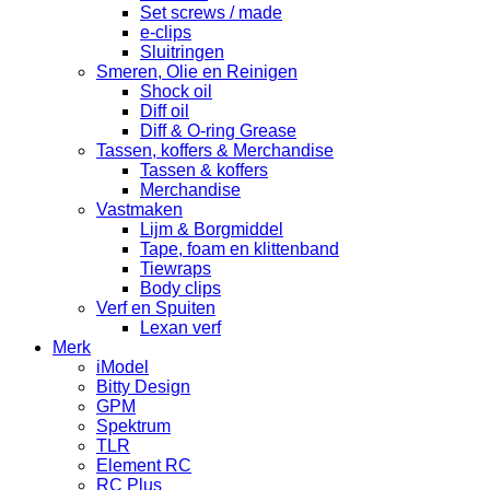
Set screws / made
e-clips
Sluitringen
Smeren, Olie en Reinigen
Shock oil
Diff oil
Diff & O-ring Grease
Tassen, koffers & Merchandise
Tassen & koffers
Merchandise
Vastmaken
Lijm & Borgmiddel
Tape, foam en klittenband
Tiewraps
Body clips
Verf en Spuiten
Lexan verf
Merk
iModel
Bitty Design
GPM
Spektrum
TLR
Element RC
RC Plus