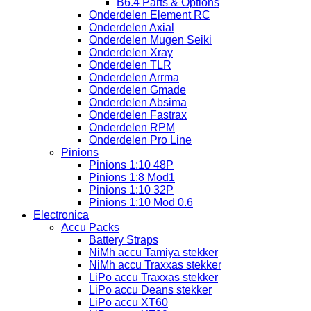
B6.4 Parts & Options
Onderdelen Element RC
Onderdelen Axial
Onderdelen Mugen Seiki
Onderdelen Xray
Onderdelen TLR
Onderdelen Arrma
Onderdelen Gmade
Onderdelen Absima
Onderdelen Fastrax
Onderdelen RPM
Onderdelen Pro Line
Pinions
Pinions 1:10 48P
Pinions 1:8 Mod1
Pinions 1:10 32P
Pinions 1:10 Mod 0.6
Electronica
Accu Packs
Battery Straps
NiMh accu Tamiya stekker
NiMh accu Traxxas stekker
LiPo accu Traxxas stekker
LiPo accu Deans stekker
LiPo accu XT60