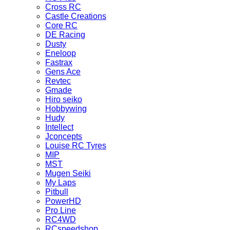
Cross RC
Castle Creations
Core RC
DE Racing
Dusty
Eneloop
Fastrax
Gens Ace
Revtec
Gmade
Hiro seiko
Hobbywing
Hudy
Intellect
Jconcepts
Louise RC Tyres
MIP
MST
Mugen Seiki
My Laps
Pitbull
PowerHD
Pro Line
RC4WD
RCspeedshop