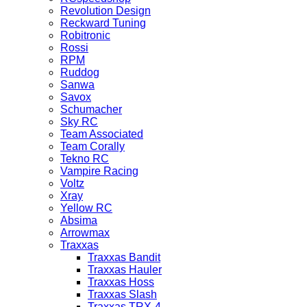
Revolution Design
Reckward Tuning
Robitronic
Rossi
RPM
Ruddog
Sanwa
Savox
Schumacher
Sky RC
Team Associated
Team Corally
Tekno RC
Vampire Racing
Voltz
Xray
Yellow RC
Absima
Arrowmax
Traxxas
Traxxas Bandit
Traxxas Hauler
Traxxas Hoss
Traxxas Slash
Traxxas TRX-4