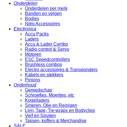
Onderdelen
Onderdelen per merk
Banden en velgen
Bodies
Nitro Accessoires
Electronica
Accu Packs
Laders
Accu & Lader Combo
Radio control & Servo
Motoren
ESC Speedcontrollers
Brushless combos
Electro accessoires & Transponders
Kabels en stekkers
Pinions
Onderhoud
Gereedschap
Schroefjes, Moertjes, etc
Kogellagers
Smeren, Olie en Reinigen
Lijm, Tape, Tie-wraps en Bodyclips
Verf en Spuiten
Tassen, koffers & Merchandise
SALE