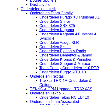
Bodies Spoilers
Dust covers
Onderdelen per merk
Onderdelen Team Corally
Onderdelen Furago XD Punisher XD
Onderdelen Shiroi
Onderdelen SBX 825
Onderdelen Kagama
Onderdelen Kagama 4 Punisher 4
Syncro 4
Onderdelen Asuga XLR
Onderdelen Sketer
Onderdelen Python & Radix
Onderdelen Dementor & Jambo
Onderdelen Kronos & Punisher
Onderdelen Shogun & Muraco
Team Corally Onderdelen 1:10 RTR
Onderdelen Buggy KIT 1:10
Onderdelen Traxxas
Traxxas TRX-4M Onderdelen &
Options
TEKNO & GPM Upgrades TRAXXAS
Onderdelen Tekno RC
Onderdelen Tekno RC EB410
Onderdelen Team Associated