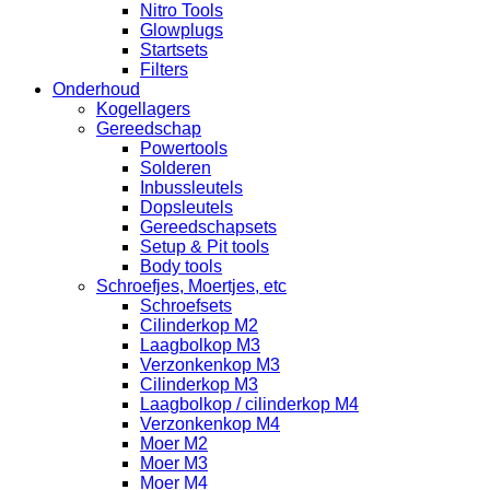
Nitro Tools
Glowplugs
Startsets
Filters
Onderhoud
Kogellagers
Gereedschap
Powertools
Solderen
Inbussleutels
Dopsleutels
Gereedschapsets
Setup & Pit tools
Body tools
Schroefjes, Moertjes, etc
Schroefsets
Cilinderkop M2
Laagbolkop M3
Verzonkenkop M3
Cilinderkop M3
Laagbolkop / cilinderkop M4
Verzonkenkop M4
Moer M2
Moer M3
Moer M4