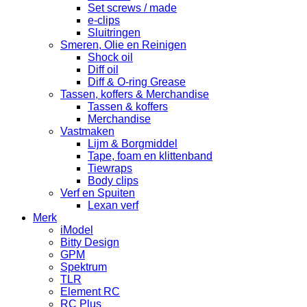
Set screws / made
e-clips
Sluitringen
Smeren, Olie en Reinigen
Shock oil
Diff oil
Diff & O-ring Grease
Tassen, koffers & Merchandise
Tassen & koffers
Merchandise
Vastmaken
Lijm & Borgmiddel
Tape, foam en klittenband
Tiewraps
Body clips
Verf en Spuiten
Lexan verf
Merk
iModel
Bitty Design
GPM
Spektrum
TLR
Element RC
RC Plus