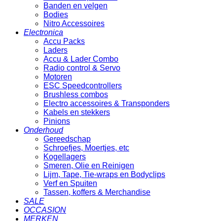
Banden en velgen
Bodies
Nitro Accessoires
Electronica
Accu Packs
Laders
Accu & Lader Combo
Radio control & Servo
Motoren
ESC Speedcontrollers
Brushless combos
Electro accessoires & Transponders
Kabels en stekkers
Pinions
Onderhoud
Gereedschap
Schroefjes, Moertjes, etc
Kogellagers
Smeren, Olie en Reinigen
Lijm, Tape, Tie-wraps en Bodyclips
Verf en Spuiten
Tassen, koffers & Merchandise
SALE
OCCASION
MERKEN