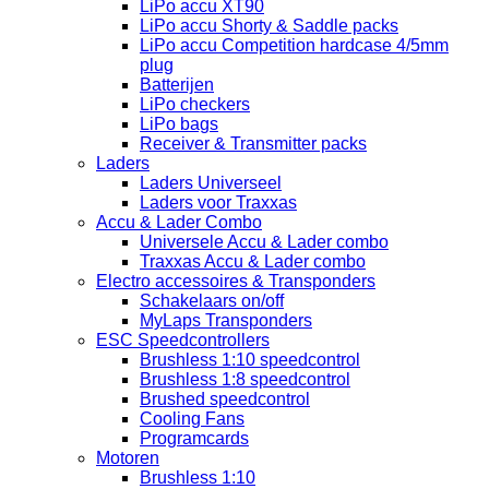
LiPo accu XT90
LiPo accu Shorty & Saddle packs
LiPo accu Competition hardcase 4/5mm
plug
Batterijen
LiPo checkers
LiPo bags
Receiver & Transmitter packs
Laders
Laders Universeel
Laders voor Traxxas
Accu & Lader Combo
Universele Accu & Lader combo
Traxxas Accu & Lader combo
Electro accessoires & Transponders
Schakelaars on/off
MyLaps Transponders
ESC Speedcontrollers
Brushless 1:10 speedcontrol
Brushless 1:8 speedcontrol
Brushed speedcontrol
Cooling Fans
Programcards
Motoren
Brushless 1:10