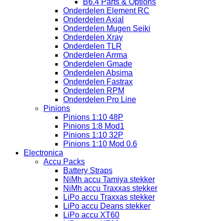
B6.4 Parts & Options
Onderdelen Element RC
Onderdelen Axial
Onderdelen Mugen Seiki
Onderdelen Xray
Onderdelen TLR
Onderdelen Arrma
Onderdelen Gmade
Onderdelen Absima
Onderdelen Fastrax
Onderdelen RPM
Onderdelen Pro Line
Pinions
Pinions 1:10 48P
Pinions 1:8 Mod1
Pinions 1:10 32P
Pinions 1:10 Mod 0.6
Electronica
Accu Packs
Battery Straps
NiMh accu Tamiya stekker
NiMh accu Traxxas stekker
LiPo accu Traxxas stekker
LiPo accu Deans stekker
LiPo accu XT60