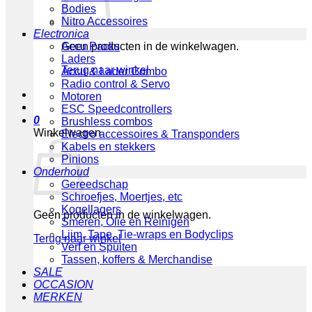
Bodies
Nitro Accessoires
Electronica
Geen producten in de winkelwagen.
Accu Packs
Laders
Terug naar winkel
Accu & Lader Combo
Radio control & Servo
Motoren
ESC Speedcontrollers
0
Brushless combos
Winkelwagen
Electro accessoires & Transponders
Kabels en stekkers
Pinions
Onderhoud
Gereedschap
Schroefjes, Moertjes, etc
Kogellagers
Geen producten in de winkelwagen.
Smeren, Olie en Reinigen
Lijm, Tape, Tie-wraps en Bodyclips
Terug naar winkel
Verf en Spuiten
Tassen, koffers & Merchandise
SALE
OCCASION
MERKEN