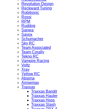
Revolution Design
Reckward Tuning
Robitronic
Rossi
RPM
Ruddog
Sanwa
Savox
Schumacher
Sky RC
Team Associated
Team Corally
Tekno RC
Vampire Racing
Voltz
Xray
Yellow RC
Absima
Arrowmax
Traxxas
Traxxas Bandit
Traxxas Hauler
Traxxas Hoss
Traxxas Slash
Traxxas TRX-4