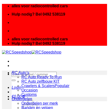
Ga
alles voor radiocontrolled cars
naar
Hulp nodig? Bel 0492 538119
inhoud
alles voor radiocontrolled cars
Hulp nodig? Bel 0492 538119
RC Auto’s
Zoeken
RC Auto Ready To Run
naar:
RC Auto zelfbouw KIT
Crawlers & Scalers
Login
Occasion
Customs
€
0.00
0
Onderdelen
Onderdelen per merk
Banden en velgen