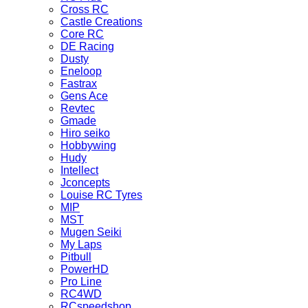
Cross RC
Castle Creations
Core RC
DE Racing
Dusty
Eneloop
Fastrax
Gens Ace
Revtec
Gmade
Hiro seiko
Hobbywing
Hudy
Intellect
Jconcepts
Louise RC Tyres
MIP
MST
Mugen Seiki
My Laps
Pitbull
PowerHD
Pro Line
RC4WD
RCspeedshop