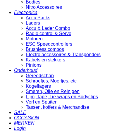
Bodies
Nitro Accessoires
Electronica
Accu Packs
Laders
Accu & Lader Combo
Radio control & Servo
Motoren
ESC Speedcontrollers
Brushless combos
Electro accessoires & Transponders
Kabels en stekkers
Pinions
Onderhoud
Gereedschap
Schroefjes, Moertjes, etc
Kogellagers
Smeren, Olie en Reinigen
Lijm, Tape, Tie-wraps en Bodyclips
Verf en Spuiten
Tassen, koffers & Merchandise
SALE
OCCASION
MERKEN
Login