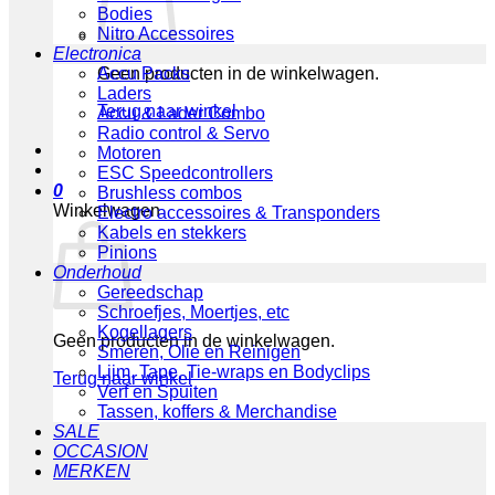
Bodies
Nitro Accessoires
Electronica
Geen producten in de winkelwagen.
Accu Packs
Laders
Terug naar winkel
Accu & Lader Combo
Radio control & Servo
Motoren
ESC Speedcontrollers
0
Brushless combos
Winkelwagen
Electro accessoires & Transponders
Kabels en stekkers
Pinions
Onderhoud
Gereedschap
Schroefjes, Moertjes, etc
Kogellagers
Geen producten in de winkelwagen.
Smeren, Olie en Reinigen
Lijm, Tape, Tie-wraps en Bodyclips
Terug naar winkel
Verf en Spuiten
Tassen, koffers & Merchandise
SALE
OCCASION
MERKEN