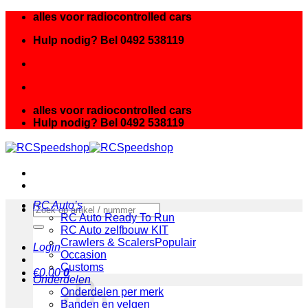
Ga
alles voor radiocontrolled cars
naar
Hulp nodig? Bel 0492 538119
inhoud
alles voor radiocontrolled cars
Hulp nodig? Bel 0492 538119
RC Auto’s
Zoeken
RC Auto Ready To Run
naar:
RC Auto zelfbouw KIT
Crawlers & Scalers
Login
Occasion
Customs
€
0.00
0
Onderdelen
Onderdelen per merk
Banden en velgen