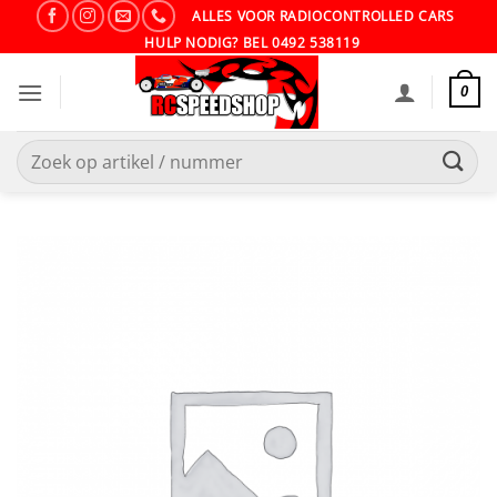
Ga
ALLES VOOR RADIOCONTROLLED CARS
naar
HULP NODIG? BEL 0492 538119
inhoud
0
Zoeken
naar: