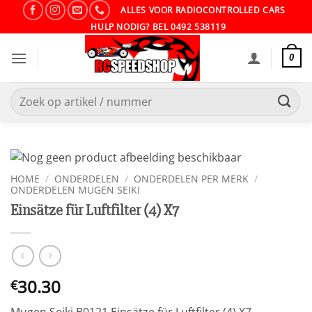
Ga
ALLES VOOR RADIOCONTROLLED CARS
naar
HULP NODIG? BEL 0492 538119
inhoud
0
Zoeken
naar:
HOME
/
ONDERDELEN
/
ONDERDELEN PER MERK
/
ONDERDELEN MUGEN SEIKI
Einsätze für Luftfilter (4) X7
30.30
€
Mugen Seiki B0121 Einsätze für Luftfilter (4) X7