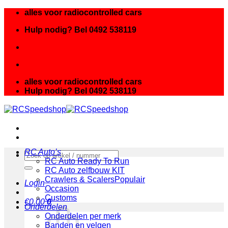
Ga
alles voor radiocontrolled cars
naar
Hulp nodig? Bel 0492 538119
inhoud
alles voor radiocontrolled cars
Hulp nodig? Bel 0492 538119
RC Auto’s
Zoeken
RC Auto Ready To Run
naar:
RC Auto zelfbouw KIT
Crawlers & Scalers
Login
Occasion
Customs
€
0.00
0
Onderdelen
Onderdelen per merk
Banden en velgen