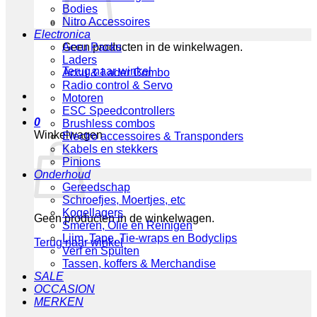
Bodies
Nitro Accessoires
Electronica
Geen producten in de winkelwagen.
Accu Packs
Laders
Terug naar winkel
Accu & Lader Combo
Radio control & Servo
Motoren
ESC Speedcontrollers
0
Brushless combos
Winkelwagen
Electro accessoires & Transponders
Kabels en stekkers
Pinions
Onderhoud
Gereedschap
Schroefjes, Moertjes, etc
Kogellagers
Geen producten in de winkelwagen.
Smeren, Olie en Reinigen
Lijm, Tape, Tie-wraps en Bodyclips
Terug naar winkel
Verf en Spuiten
Tassen, koffers & Merchandise
SALE
OCCASION
MERKEN