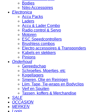
Bodies
Nitro Accessoires
Electronica
Accu Packs
Laders
Accu & Lader Combo
Radio control & Servo
Motoren
ESC Speedcontrollers
Brushless combos
Electro accessoires & Transponders
Kabels en stekkers
Pinions
Onderhoud
Gereedschap
Schroefjes, Moertjes, etc
Kogellagers
Smeren, Olie en Reinigen
Lijm, Tape, Tie-wraps en Bodyclips
Verf en Spuiten
Tassen, koffers & Merchandise
SALE
OCCASION
MERKEN
Login