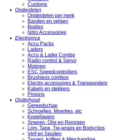
Customs
Onderdelen
Onderdelen per merk
Banden en velgen
Bodies
Nitro Accessoires
Electronica
Accu Packs
Laders
Accu & Lader Combo
Radio control & Servo
Motoren
ESC Speedcontrollers
Brushless combos
Electro accessoires & Transponders
Kabels en stekkers
Pinions
Onderhoud
Gereedschap
Schroefjes, Moertjes, etc
Kogellagers
Smeren, Olie en Reinigen
Lijm, Tape, Tie-wraps en Bodyclips
Verf en Spuiten
Tassen, koffers & Merchandise