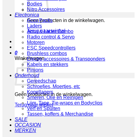
Bodies
Nitro Accessoires
Electronica
Geen producten in de winkelwagen.
Accu Packs
Laders
Terug naar winkel
Accu & Lader Combo
Radio control & Servo
Motoren
ESC Speedcontrollers
0
Brushless combos
Winkelwagen
Electro accessoires & Transponders
Kabels en stekkers
Pinions
Onderhoud
Gereedschap
Schroefjes, Moertjes, etc
Kogellagers
Geen producten in de winkelwagen.
Smeren, Olie en Reinigen
Lijm, Tape, Tie-wraps en Bodyclips
Terug naar winkel
Verf en Spuiten
Tassen, koffers & Merchandise
SALE
OCCASION
MERKEN