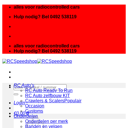
Ga
alles voor radiocontrolled cars
naar
Hulp nodig? Bel 0492 538119
inhoud
alles voor radiocontrolled cars
Hulp nodig? Bel 0492 538119
RC Auto’s
Zoeken
RC Auto Ready To Run
naar:
RC Auto zelfbouw KIT
Crawlers & Scalers
Login
Occasion
Customs
€
0.00
0
Onderdelen
Onderdelen per merk
Banden en velgen