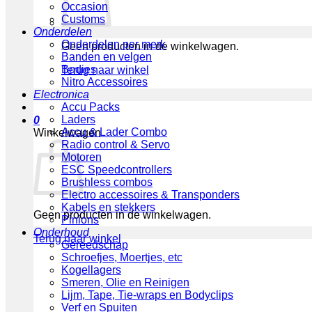
Occasion
Customs
Onderdelen
Onderdelen per merk
Geen producten in de winkelwagen.
Banden en velgen
Bodies
Terug naar winkel
Nitro Accessoires
Electronica
Accu Packs
Laders
0
Accu & Lader Combo
Winkelwagen
Radio control & Servo
Motoren
ESC Speedcontrollers
Brushless combos
Electro accessoires & Transponders
Kabels en stekkers
Geen producten in de winkelwagen.
Pinions
Onderhoud
Terug naar winkel
Gereedschap
Schroefjes, Moertjes, etc
Kogellagers
Smeren, Olie en Reinigen
Lijm, Tape, Tie-wraps en Bodyclips
Verf en Spuiten