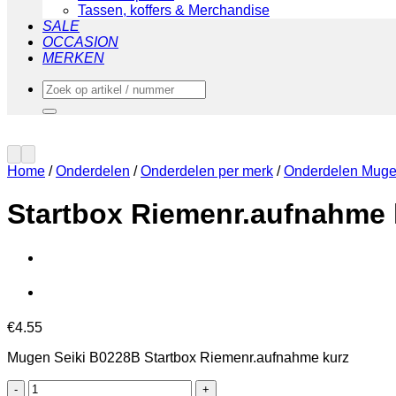
Tassen, koffers & Merchandise
SALE
OCCASION
MERKEN
Zoeken
naar:
Home
/
Onderdelen
/
Onderdelen per merk
/
Onderdelen Muge
Startbox Riemenr.aufnahme 
€
4.55
Mugen Seiki B0228B Startbox Riemenr.aufnahme kurz
Startbox