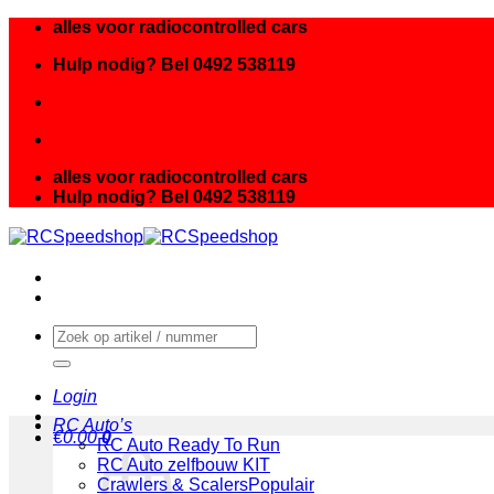
Ga
alles voor radiocontrolled cars
naar
Hulp nodig? Bel 0492 538119
inhoud
alles voor radiocontrolled cars
Hulp nodig? Bel 0492 538119
Zoeken
naar:
Login
RC Auto’s
€
0.00
0
RC Auto Ready To Run
RC Auto zelfbouw KIT
Crawlers & Scalers