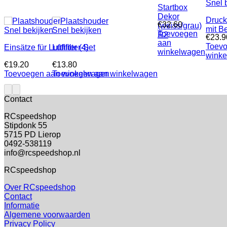
Snel 
Startbox
Dekor
Druck
€
32.60
(weiss/grau)
mit B
Snel bekijken
Snel bekijken
Toevoegen
R2
€
23.9
aan
Toev
Einsätze für Luftfilter (4)
Luftfilter-Set
winkelwagen
wink
€
19.20
€
13.80
Toevoegen aan winkelwagen
Toevoegen aan winkelwagen
Contact
RCspeedshop
Stipdonk 55
5715 PD Lierop
0492-538119
info@rcspeedshop.nl
RCspeedshop
Over RCspeedshop
Contact
Informatie
Algemene voorwaarden
Privacy Policy