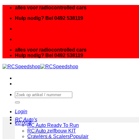
Ga
alles voor radiocontrolled cars
naar
Hulp nodig? Bel 0492 538119
inhoud
alles voor radiocontrolled cars
Hulp nodig? Bel 0492 538119
Zoeken
naar:
Login
RC Auto’s
€
0.00
0
RC Auto Ready To Run
RC Auto zelfbouw KIT
Crawlers & Scalers