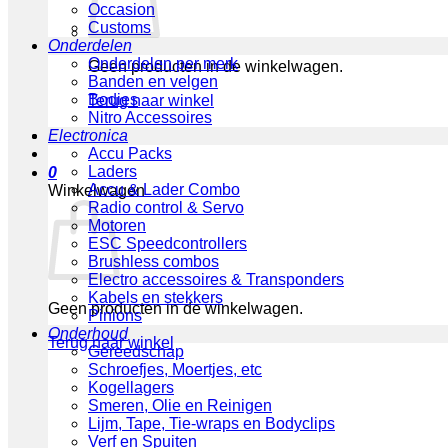
Occasion
Customs
Onderdelen
Onderdelen per merk
Geen producten in de winkelwagen.
Banden en velgen
Bodies
Terug naar winkel
Nitro Accessoires
Electronica
Accu Packs
Laders
0
Accu & Lader Combo
Winkelwagen
Radio control & Servo
Motoren
ESC Speedcontrollers
Brushless combos
Electro accessoires & Transponders
Kabels en stekkers
Geen producten in de winkelwagen.
Pinions
Onderhoud
Terug naar winkel
Gereedschap
Schroefjes, Moertjes, etc
Kogellagers
Smeren, Olie en Reinigen
Lijm, Tape, Tie-wraps en Bodyclips
Verf en Spuiten