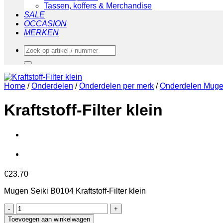
Tassen, koffers & Merchandise
SALE
OCCASION
MERKEN
Zoeken
naar:
Home
/
Onderdelen
/
Onderdelen per merk
/
Onderdelen Muge
Kraftstoff-Filter klein
€
23.70
Mugen Seiki B0104 Kraftstoff-Filter klein
Kraftstoff-
Filter
Toevoegen aan winkelwagen