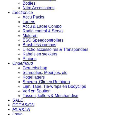
Bodies
Nitro Accessoires
Electronica
Accu Packs
Laders
Accu & Lader Combo
Radio control & Servo
Motoren
ESC Speedcontrollers
Brushless combos
Electro accessoires & Transponders
Kabels en stekkers
Pinions
Onderhoud
Gereedschap
Schroefjes, Moertjes, etc
Kogellagers
Smeren, Olie en Reinigen
Lijm, Tape, Tie-wraps en Bodyclips
Verf en Spuiten
Tassen, koffers & Merchandise
SALE
OCCASION
MERKEN
Login