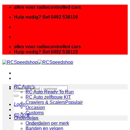
Ga
alles voor radiocontrolled cars
naar
Hulp nodig? Bel 0492 538119
inhoud
alles voor radiocontrolled cars
Hulp nodig? Bel 0492 538119
RC Auto’s
Zoeken
RC Auto Ready To Run
naar:
RC Auto zelfbouw KIT
Crawlers & Scalers
Login
Occasion
Customs
€
0.00
0
Onderdelen
Onderdelen per merk
Banden en velgen