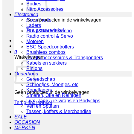
Bodies
Nitro Accessoires
Electronica
Geen producten in de winkelwagen.
Accu Packs
Laders
Terug naar winkel
Accu & Lader Combo
Radio control & Servo
Motoren
ESC Speedcontrollers
0
Brushless combos
Winkelwagen
Electro accessoires & Transponders
Kabels en stekkers
Pinions
Onderhoud
Gereedschap
Schroefjes, Moertjes, etc
Kogellagers
Geen producten in de winkelwagen.
Smeren, Olie en Reinigen
Lijm, Tape, Tie-wraps en Bodyclips
Terug naar winkel
Verf en Spuiten
Tassen, koffers & Merchandise
SALE
OCCASION
MERKEN