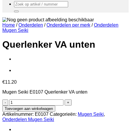
Zoeken
naar:
Home
/
Onderdelen
/
Onderdelen per merk
/
Onderdelen
Mugen Seiki
Querlenker VA unten
€
11.20
Mugen Seiki E0107 Querlenker VA unten
Querlenker
VA
Toevoegen aan winkelwagen
unten
Artikelnummer:
E0107
Categorieën:
Mugen Seiki
,
aantal
Onderdelen Mugen Seiki