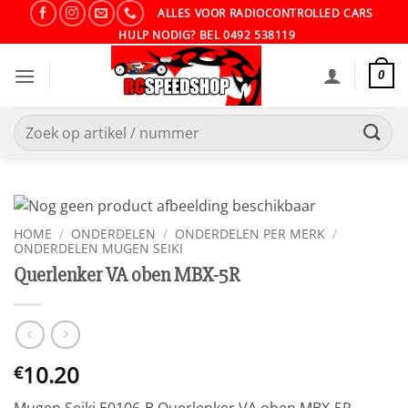
Ga
ALLES VOOR RADIOCONTROLLED CARS
naar
HULP NODIG? BEL 0492 538119
inhoud
0
Zoeken
naar:
HOME
/
ONDERDELEN
/
ONDERDELEN PER MERK
/
ONDERDELEN MUGEN SEIKI
Querlenker VA oben MBX-5R
10.20
€
Mugen Seiki E0106-B Querlenker VA oben MBX-5R