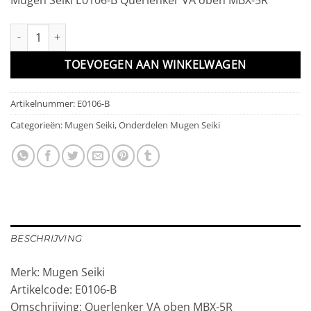
Querlenker VA oben MBX-5R aantal
TOEVOEGEN AAN WINKELWAGEN
Artikelnummer:
E0106-B
Categorieën:
Mugen Seiki
,
Onderdelen Mugen Seiki
BESCHRIJVING
Merk: Mugen Seiki
Artikelcode: E0106-B
Omschrijving: Querlenker VA oben MBX-5R