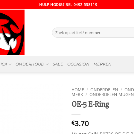
HULP NODIG? BEL 0492 538119
Zoeken
naar:
ICA
ONDERHOUD
SALE
OCCASION
MERKEN
HOME
/
ONDERDELEN
/
OND
MERK
/
ONDERDELEN MUGEN 
OE-5 E-Ring
3.70
€