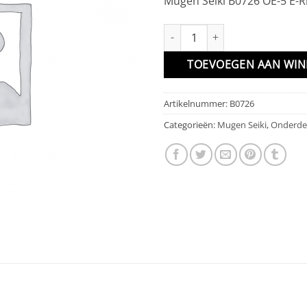
Mugen Seiki B0726 OE-5 E-R
OE-5 E-Ring aantal
TOEVOEGEN AAN WI
Artikelnummer:
B0726
Categorieën:
Mugen Seiki
,
Onderde