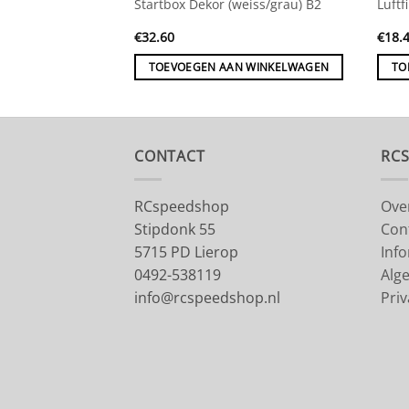
lb/rot) B2
Startbox Dekor (weiss/grau) B2
Luftf
€
32.60
€
18.
 WINKELWAGEN
TOEVOEGEN AAN WINKELWAGEN
TO
CONTACT
RC
RCspeedshop
Ove
Stipdonk 55
Con
5715 PD Lierop
Inf
0492-538119
Alg
info@rcspeedshop.nl
Priv