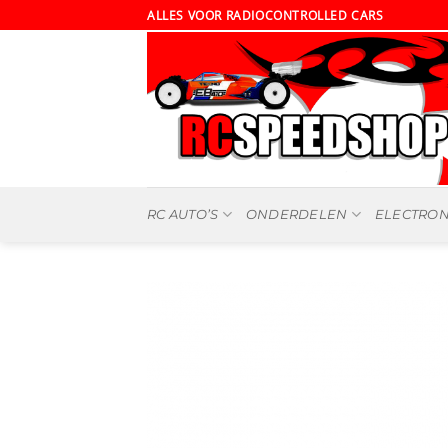
Ga
ALLES VOOR RADIOCONTROLLED CARS
naar
inhoud
RC AUTO’S
ONDERDELEN
ELECTRON