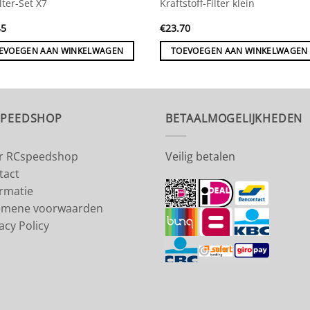
ilter-Set X7
Kraftstoff-Filter klein
45
€
23.70
EVOEGEN AAN WINKELWAGEN
TOEVOEGEN AAN WINKELWAGEN
SPEEDSHOP
BETAALMOGELIJKHEDEN
r RCspeedshop
Veilig betalen
tact
ormatie
emene voorwaarden
acy Policy