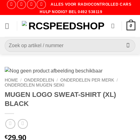
Ga
ALLES VOOR RADIOCONTROLLED CARS
naar
HULP NODIG? BEL 0492 538119
inhoud
0
Zoeken
naar:
HOME
/
ONDERDELEN
/
ONDERDELEN PER MERK
/
ONDERDELEN MUGEN SEIKI
MUGEN LOGO SWEAT-SHIRT (XL)
BLACK
29.90
€