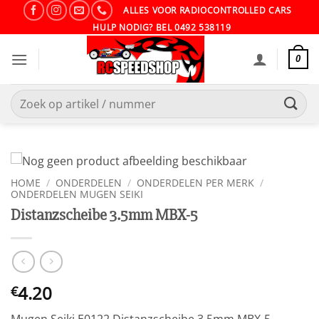
Ga
ALLES VOOR RADIOCONTROLLED CARS
naar
HULP NODIG? BEL 0492 538119
inhoud
0
Zoeken
naar:
HOME
/
ONDERDELEN
/
ONDERDELEN PER MERK
/
ONDERDELEN MUGEN SEIKI
Distanzscheibe 3.5mm MBX-5
4.20
€
Mugen Seiki E0122 Distanzscheibe 3.5mm MBX-5