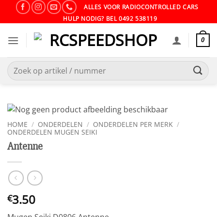
Ga
ALLES VOOR RADIOCONTROLLED CARS
naar
HULP NODIG? BEL 0492 538119
inhoud
0
Zoeken
naar:
HOME
/
ONDERDELEN
/
ONDERDELEN PER MERK
/
ONDERDELEN MUGEN SEIKI
Antenne
3.50
€
Mugen Seiki D0806 Antenne