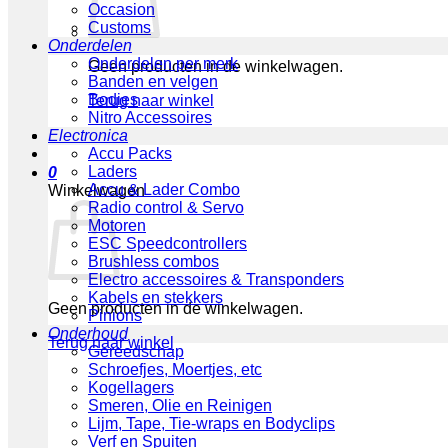
Occasion
Customs
Onderdelen
Onderdelen per merk
Geen producten in de winkelwagen.
Banden en velgen
Bodies
Terug naar winkel
Nitro Accessoires
Electronica
Accu Packs
Laders
0
Accu & Lader Combo
Winkelwagen
Radio control & Servo
Motoren
ESC Speedcontrollers
Brushless combos
Electro accessoires & Transponders
Kabels en stekkers
Geen producten in de winkelwagen.
Pinions
Onderhoud
Terug naar winkel
Gereedschap
Schroefjes, Moertjes, etc
Kogellagers
Smeren, Olie en Reinigen
Lijm, Tape, Tie-wraps en Bodyclips
Verf en Spuiten