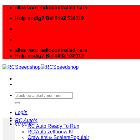
Ga
alles voor radiocontrolled cars
naar
Hulp nodig? Bel 0492 538119
inhoud
alles voor radiocontrolled cars
Hulp nodig? Bel 0492 538119
Zoeken
naar:
Login
RC Auto’s
€
0.00
0
RC Auto Ready To Run
RC Auto zelfbouw KIT
Crawlers & Scalers