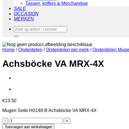
Tassen, koffers & Merchandise
SALE
OCCASION
MERKEN
Zoeken
naar:
Home
/
Onderdelen
/
Onderdelen per merk
/
Onderdelen Muge
Achsböcke VA MRX-4X
€
13.50
Mugen Seiki H0148-B Achsböcke VA MRX-4X
Achsböcke
VA
Toevoegen aan winkelwagen