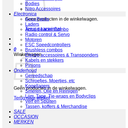
Bodies
Nitro Accessoires
Electronica
Geen producten in de winkelwagen.
Accu Packs
Laders
Terug naar winkel
Accu & Lader Combo
Radio control & Servo
Motoren
ESC Speedcontrollers
0
Brushless combos
Winkelwagen
Electro accessoires & Transponders
Kabels en stekkers
Pinions
Onderhoud
Gereedschap
Schroefjes, Moertjes, etc
Kogellagers
Geen producten in de winkelwagen.
Smeren, Olie en Reinigen
Lijm, Tape, Tie-wraps en Bodyclips
Terug naar winkel
Verf en Spuiten
Tassen, koffers & Merchandise
SALE
OCCASION
MERKEN