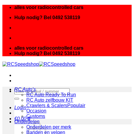
Ga
alles voor radiocontrolled cars
naar
Hulp nodig? Bel 0492 538119
inhoud
alles voor radiocontrolled cars
Hulp nodig? Bel 0492 538119
RC Auto’s
Zoeken
RC Auto Ready To Run
naar:
RC Auto zelfbouw KIT
Crawlers & Scalers
Login
Occasion
Customs
€
0.00
0
Onderdelen
Onderdelen per merk
Banden en velgen