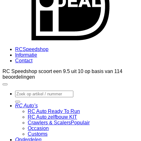
RCSpeedshop
Informatie
Contact
RC Speedshop scoort een
9.5
uit
10
op basis van
114
beoordelingen
Zoeken
naar:
RC Auto’s
RC Auto Ready To Run
RC Auto zelfbouw KIT
Crawlers & Scalers
Occasion
Customs
Onderdelen