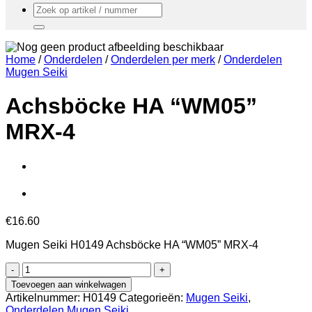
Zoeken
naar:
Home
/
Onderdelen
/
Onderdelen per merk
/
Onderdelen
Mugen Seiki
Achsböcke HA “WM05”
MRX-4
€
16.60
Mugen Seiki H0149 Achsböcke HA “WM05” MRX-4
Achsböcke
HA
Toevoegen aan winkelwagen
"WM05"
Artikelnummer:
H0149
Categorieën:
Mugen Seiki
,
MRX-
Onderdelen Mugen Seiki