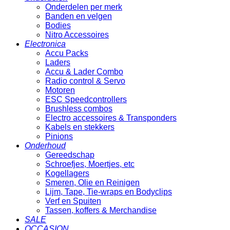
Onderdelen per merk
Banden en velgen
Bodies
Nitro Accessoires
Electronica
Accu Packs
Laders
Accu & Lader Combo
Radio control & Servo
Motoren
ESC Speedcontrollers
Brushless combos
Electro accessoires & Transponders
Kabels en stekkers
Pinions
Onderhoud
Gereedschap
Schroefjes, Moertjes, etc
Kogellagers
Smeren, Olie en Reinigen
Lijm, Tape, Tie-wraps en Bodyclips
Verf en Spuiten
Tassen, koffers & Merchandise
SALE
OCCASION