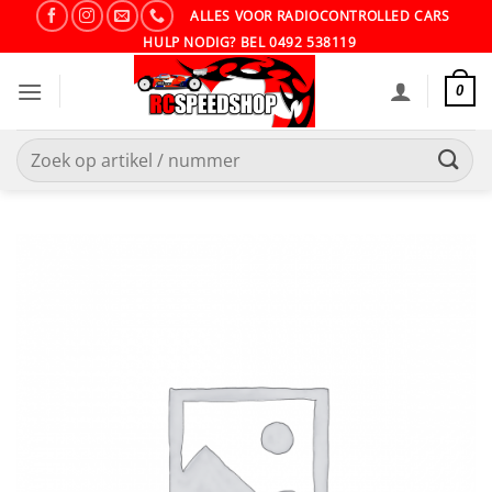
Ga
ALLES VOOR RADIOCONTROLLED CARS
naar
HULP NODIG? BEL 0492 538119
inhoud
0
Zoeken
naar: