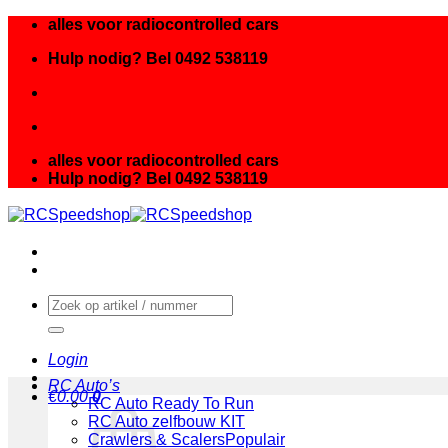
Ga
alles voor radiocontrolled cars
naar
Hulp nodig? Bel 0492 538119
inhoud
alles voor radiocontrolled cars
Hulp nodig? Bel 0492 538119
Zoeken
naar:
Login
RC Auto’s
€
0.00
0
RC Auto Ready To Run
RC Auto zelfbouw KIT
Crawlers & Scalers