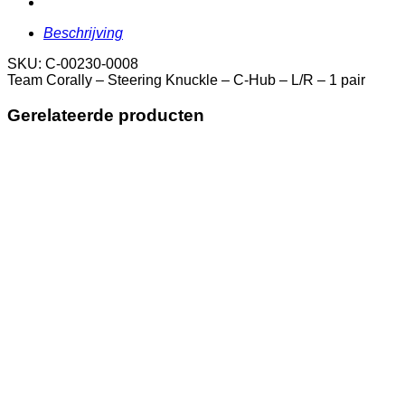
C-
Hub
Beschrijving
-
L/R
SKU: C-00230-0008
-
Team Corally – Steering Knuckle – C-Hub – L/R – 1 pair
1
pair
Gerelateerde producten
aantal