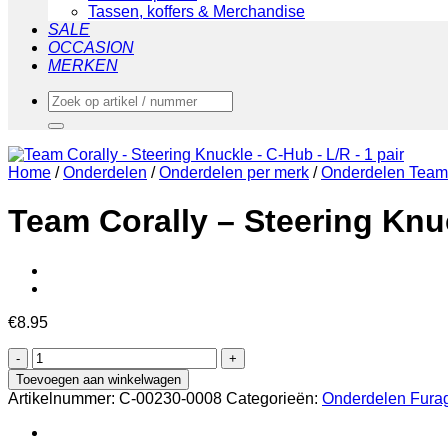
Tassen, koffers & Merchandise
SALE
OCCASION
MERKEN
Zoeken
naar:
Home
/
Onderdelen
/
Onderdelen per merk
/
Onderdelen Team 
Team Corally – Steering Knuc
€
8.95
Team
Corally
Toevoegen aan winkelwagen
-
Artikelnummer:
C-00230-0008
Categorieën:
Onderdelen Fura
Steering
Knuckle
-