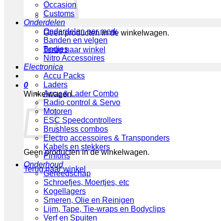
Occasion
Customs
Onderdelen
Onderdelen per merk
Geen producten in de winkelwagen.
Banden en velgen
Bodies
Terug naar winkel
Nitro Accessoires
Electronica
Accu Packs
Laders
0
Accu & Lader Combo
Winkelwagen
Radio control & Servo
Motoren
ESC Speedcontrollers
Brushless combos
Electro accessoires & Transponders
Kabels en stekkers
Geen producten in de winkelwagen.
Pinions
Onderhoud
Terug naar winkel
Gereedschap
Schroefjes, Moertjes, etc
Kogellagers
Smeren, Olie en Reinigen
Lijm, Tape, Tie-wraps en Bodyclips
Verf en Spuiten