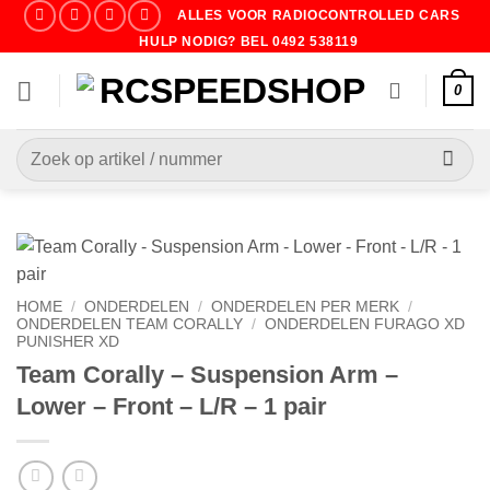
Ga
ALLES VOOR RADIOCONTROLLED CARS
naar
HULP NODIG? BEL 0492 538119
inhoud
0
Zoeken
naar:
HOME
/
ONDERDELEN
/
ONDERDELEN PER MERK
/
ONDERDELEN TEAM CORALLY
/
ONDERDELEN FURAGO XD
PUNISHER XD
Team Corally – Suspension Arm –
Lower – Front – L/R – 1 pair