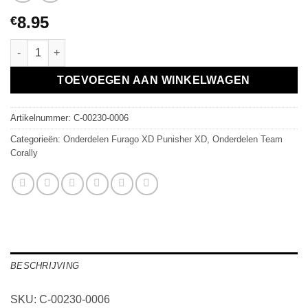
8.95
€
Team Corally - Suspension Arm - Lower - Front - L/R - 1 pair aan
TOEVOEGEN AAN WINKELWAGEN
Artikelnummer:
C-00230-0006
Categorieën:
Onderdelen Furago XD Punisher XD
,
Onderdelen Team
Corally
BESCHRIJVING
SKU: C-00230-0006