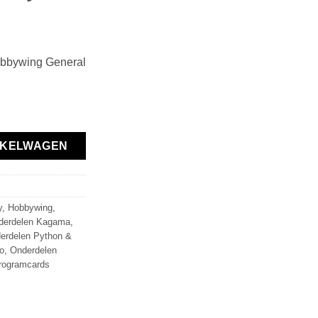
bywing General
m Card for EZ-Run & Team Corally 1:8 aantal
NKELWAGEN
y
,
Hobbywing
,
derdelen Kagama
,
erdelen Python &
o
,
Onderdelen
rogramcards