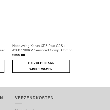
Hobbywing Xerun XR8 Plus G2S +
Hobbywing OTA WIFI 
ored
4268 1900kV Sensored Comp. Combo
Program Module
€
355.00
€
39.95
TOEVOEGEN AAN
TOEVOEGE
WINKELWAGEN
WINKELW
EN
VERZENDKOSTEN