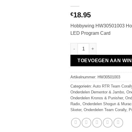
18.95
€
Hobbywing HW30501003 Hob
LED Program Card
Hobbywing General LED Progra
TOEVOEGEN AAN WI
Artikelnummer:
HW30501003
Categorieën:
Auto RTR Team Corall
Onderdelen Dementor & Jambo
,
On
Onderdelen Kronos & Punisher
,
Ond
Radix
,
Onderdelen Shogun & Murac
Sketer
,
Onderdelen Team Corally
,
P