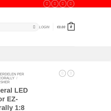
0
LOGIN
€
0.00
ERDELEN PER
CORALLY
/
ISHER
eral LED
or EZ-
ally 1:8