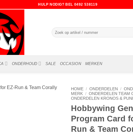
HULP NODIG? BEL 0492 538119
Zoeken
naar:
CA
ONDERHOUD
SALE
OCCASION
MERKEN
HOME
/
ONDERDELEN
/
OND
MERK
/
ONDERDELEN TEAM 
ONDERDELEN KRONOS & PUN
Hobbywing Gen
Program Card f
Run & Team Cor