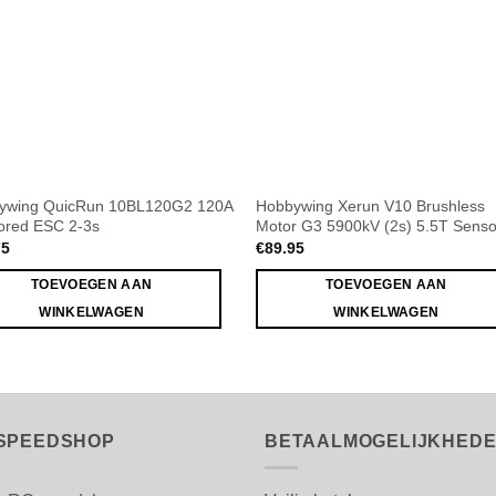
ywing QuicRun 10BL120G2 120A
Hobbywing Xerun V10 Brushless
ored ESC 2-3s
Motor G3 5900kV (2s) 5.5T Sens
75
€
89.95
TOEVOEGEN AAN
TOEVOEGEN AAN
WINKELWAGEN
WINKELWAGEN
SPEEDSHOP
BETAALMOGELIJKHED