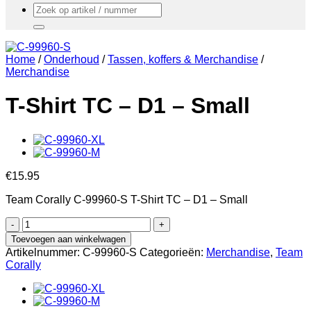
Zoeken
naar:
Home
/
Onderhoud
/
Tassen, koffers & Merchandise
/
Merchandise
T-Shirt TC – D1 – Small
€
15.95
Team Corally C-99960-S T-Shirt TC – D1 – Small
T-
Shirt
Toevoegen aan winkelwagen
TC
Artikelnummer:
C-99960-S
Categorieën:
Merchandise
,
Team
-
Corally
D1
-
Small
aantal