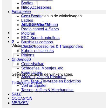
Bodies
Nitro Accessoires
Electronica
Geen producten in de winkelwagen.
Accu Packs
Laders
Terug naar winkel
Accu & Lader Combo
Radio control & Servo
Motoren
ESC Speedcontrollers
0
Brushless combos
Winkelwagen
Electro accessoires & Transponders
Kabels en stekkers
Pinions
Onderhoud
Gereedschap
Schroefjes, Moertjes, etc
Kogellagers
Geen producten in de winkelwagen.
Smeren, Olie en Reinigen
Lijm, Tape, Tie-wraps en Bodyclips
Terug naar winkel
Verf en Spuiten
Tassen, koffers & Merchandise
SALE
OCCASION
MERKEN