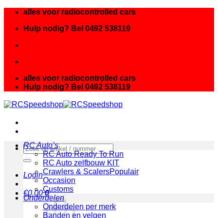
Ga
alles voor radiocontrolled cars
naar
Hulp nodig? Bel 0492 538119
inhoud
alles voor radiocontrolled cars
Hulp nodig? Bel 0492 538119
RC Auto’s
Zoeken
RC Auto Ready To Run
naar:
RC Auto zelfbouw KIT
Crawlers & Scalers
Login
Occasion
Customs
€
0.00
0
Onderdelen
Onderdelen per merk
Banden en velgen