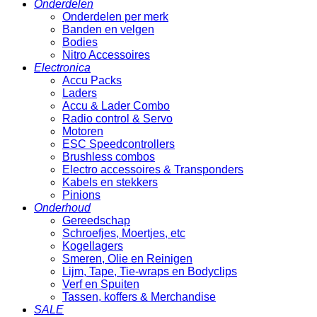
Onderdelen
Onderdelen per merk
Banden en velgen
Bodies
Nitro Accessoires
Electronica
Accu Packs
Laders
Accu & Lader Combo
Radio control & Servo
Motoren
ESC Speedcontrollers
Brushless combos
Electro accessoires & Transponders
Kabels en stekkers
Pinions
Onderhoud
Gereedschap
Schroefjes, Moertjes, etc
Kogellagers
Smeren, Olie en Reinigen
Lijm, Tape, Tie-wraps en Bodyclips
Verf en Spuiten
Tassen, koffers & Merchandise
SALE