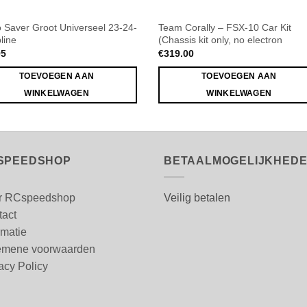
 Saver Groot Universeel 23-24-
Team Corally – FSX-10 Car Kit
line
(Chassis kit only, no electron
95
€
319.00
TOEVOEGEN AAN
TOEVOEGEN AAN
WINKELWAGEN
WINKELWAGEN
SPEEDSHOP
BETAALMOGELIJKHED
r RCspeedshop
Veilig betalen
tact
rmatie
emene voorwaarden
acy Policy