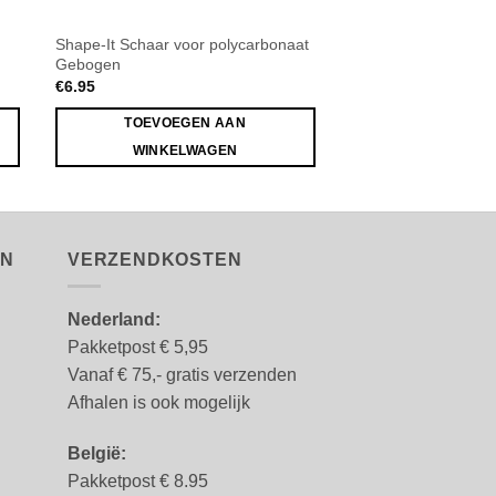
Shape-It Schaar voor polycarbonaat
Shape-It Schaar voo
Gebogen
Recht
€
6.95
€
6.95
TOEVOEGEN AAN
TOEVOEGE
WINKELWAGEN
WINKELW
EN
VERZENDKOSTEN
Nederland:
Pakketpost € 5,95
Vanaf € 75,- gratis verzenden
Afhalen is ook mogelijk
België:
Pakketpost € 8.95