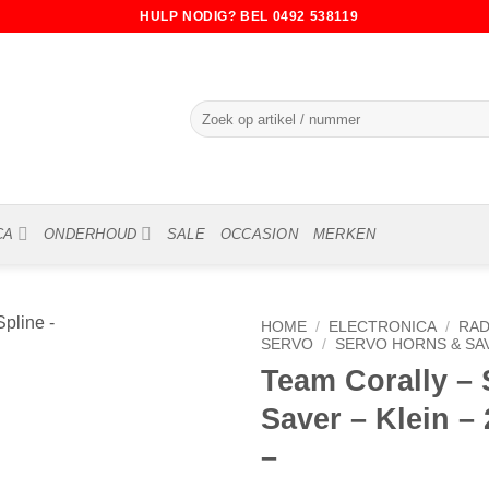
HULP NODIG? BEL 0492 538119
Zoeken
naar:
CA
ONDERHOUD
SALE
OCCASION
MERKEN
HOME
/
ELECTRONICA
/
RAD
SERVO
/
SERVO HORNS & SA
Team Corally – 
Saver – Klein – 
–