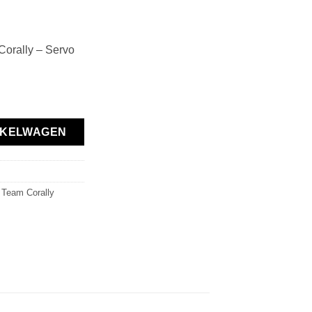
orally – Servo
ein - 21 Spline - aantal
NKELWAGEN
,
Team Corally