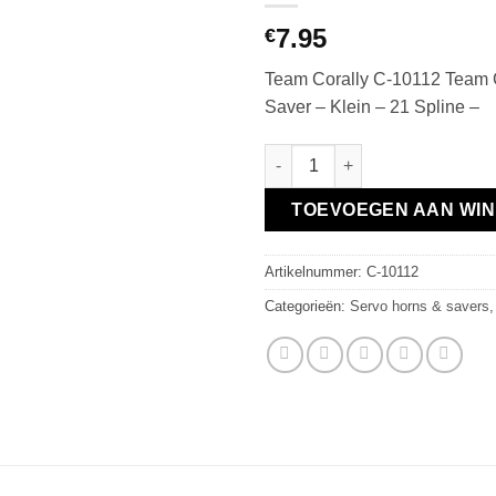
7.95
€
Team Corally C-10112 Team C
Saver – Klein – 21 Spline –
Team Corally - Servo Saver - Kl
TOEVOEGEN AAN WI
Artikelnummer:
C-10112
Categorieën:
Servo horns & savers