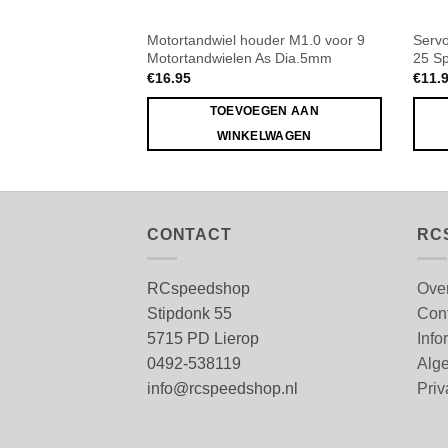
Motortandwiel houder M1.0 voor 9
Servo
Motortandwielen As Dia.5mm
25 Sp
€
16.95
€
11.
TOEVOEGEN AAN
WINKELWAGEN
CONTACT
RC
RCspeedshop
Ove
Stipdonk 55
Con
5715 PD Lierop
Info
0492-538119
Alg
info@rcspeedshop.nl
Priv