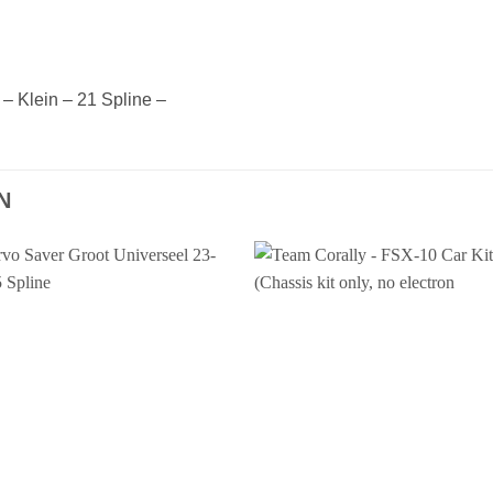
– Klein – 21 Spline –
N