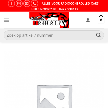
Ga
ALLES VOOR RADIOCONTROLLED CARS
naar
HULP NODIG? BEL 0492 538119
inhoud
0
Zoeken
naar: